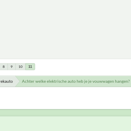
8
9
10
11
rekauto
Achter welke elektrische auto heb je je vouwwagen hangen? 