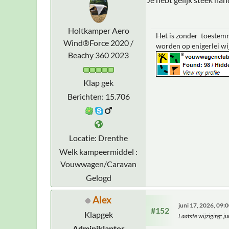
Holtkamper Aero
Het is zonder toestemm
Wind®Force 2020 /
worden op enigerlei wi
Beachy 360 2023
Klap gek
Berichten: 15.706
Locatie: Drenthe
Welk kampeermiddel :
Vouwwagen/Caravan
Gelogd
Alex
juni 17, 2026, 09
#152
Klapgek
Laatste wijziging
: j
Adminiklaptor