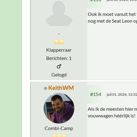
Ook ik moet vanuit het 
nog met de Seat Leon o
-
Klapperraar
Berichten: 1
Gelogd
KeithWM
#154
juli 01, 2026, 12:
Als ik de meesten hier 
vouwwagen héérlijk is!
Combi-Camp