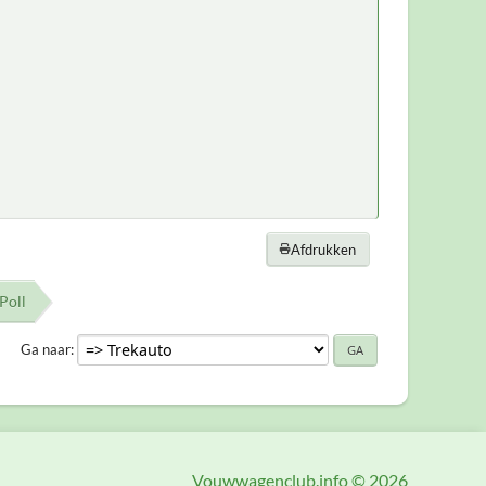
Afdrukken
Poll
Ga naar
Vouwwagenclub.info © 2026