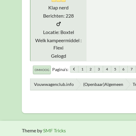
Klap nerd
Berichten: 228
Locatie: Boxtel
Welk kampeermiddel :
Flexi
Gelogd
Pagina's
1
2
3
4
5
6
7
OMHOOG
Vouwwagenclub.info
(Openbaar)Algemeen
T
Theme by
SMF Tricks