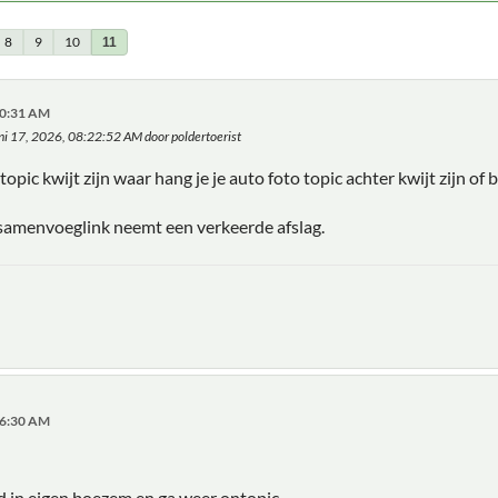
8
9
10
11
:20:31 AM
uni 17, 2026, 08:22:52 AM door poldertoerist
topic kwijt zijn waar hang je je auto foto topic achter kwijt zijn of
 samenvoeglink neemt een verkeerde afslag.
:56:30 AM
nd in eigen boezem en ga weer ontopic