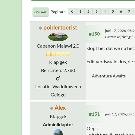
Pagina's
1
2
3
4
5
6
7
OMLAAG
poldertoerist
juni 17, 2026, 08
#150
Laatste wijziging
: j
Cabanon Malawi 2.0
klopt het dat we nu het 
Edit verdwaald dus, de
Klap gek
Berichten: 2.780
Adventure Awaits
Locatie: Waddinxveen
Gelogd
Alex
#151
juni 17, 2026, 08
Klapgek
Adminiklaptor
Oeps.
Je hebt gelijk steek ha