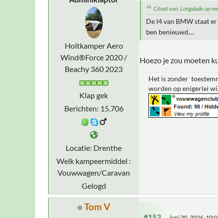
Citaat van: Longdude op m
De I4 van BMW staat er 
ben benieuwd....
Holtkamper Aero
Wind®Force 2020 /
Hoezo je zou moeten k
Beachy 360 2023
Het is zonder toestemm
worden op enigerlei wi
Klap gek
Berichten: 15.706
Locatie: Drenthe
Welk kampeermiddel :
Vouwwagen/Caravan
Gelogd
Tom V
#153
juni 30, 2026, 10