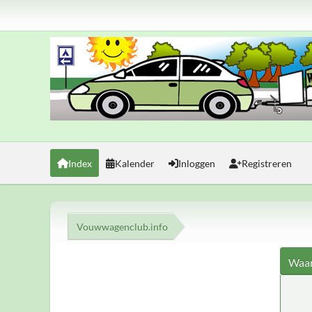
Index
Kalender
Inloggen
Registreren
Vouwwagenclub.info
Waar