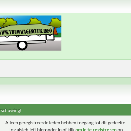
schuwing!
Alleen geregistreerde leden hebben toegang tot dit gedeelte.
Log alsjeblieft hieronder in of klik
om je te registreren
op