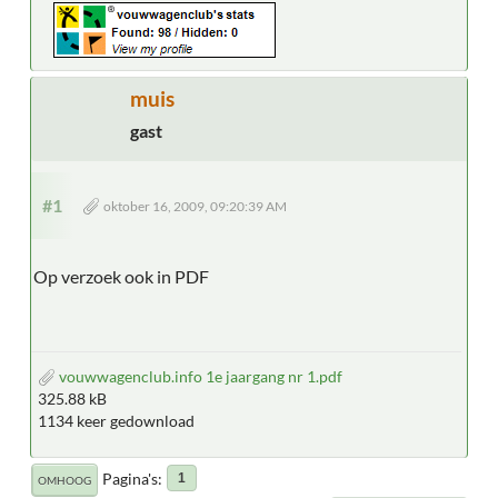
muis
gast
#1
oktober 16, 2009, 09:20:39 AM
Op verzoek ook in PDF
vouwwagenclub.info 1e jaargang nr 1.pdf
325.88 kB
1134 keer gedownload
Pagina's
1
OMHOOG