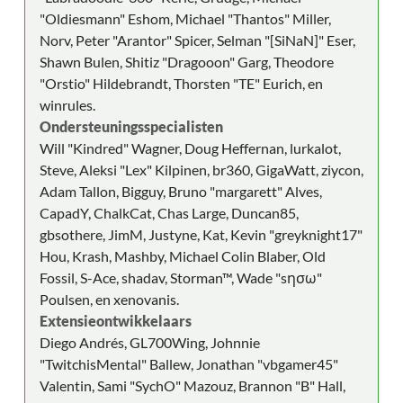
"Oldiesmann" Eshom, Michael "Thantos" Miller,
Norv, Peter "Arantor" Spicer, Selman "[SiNaN]" Eser,
Shawn Bulen, Shitiz "Dragooon" Garg, Theodore
"Orstio" Hildebrandt, Thorsten "TE" Eurich, en
winrules.
Ondersteuningsspecialisten
Will "Kindred" Wagner, Doug Heffernan, lurkalot,
Steve, Aleksi "Lex" Kilpinen, br360, GigaWatt, ziycon,
Adam Tallon, Bigguy, Bruno "margarett" Alves,
CapadY, ChalkCat, Chas Large, Duncan85,
gbsothere, JimM, Justyne, Kat, Kevin "greyknight17"
Hou, Krash, Mashby, Michael Colin Blaber, Old
Fossil, S-Ace, shadav, Storman™, Wade "sησω"
Poulsen, en xenovanis.
Extensieontwikkelaars
Diego Andrés, GL700Wing, Johnnie
"TwitchisMental" Ballew, Jonathan "vbgamer45"
Valentin, Sami "SychO" Mazouz, Brannon "B" Hall,