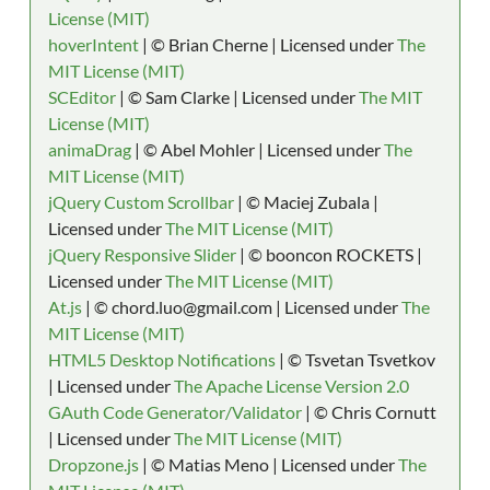
License (MIT)
hoverIntent
| © Brian Cherne | Licensed under
The
MIT License (MIT)
SCEditor
| © Sam Clarke | Licensed under
The MIT
License (MIT)
animaDrag
| © Abel Mohler | Licensed under
The
MIT License (MIT)
jQuery Custom Scrollbar
| © Maciej Zubala |
Licensed under
The MIT License (MIT)
jQuery Responsive Slider
| © booncon ROCKETS |
Licensed under
The MIT License (MIT)
At.js
| © chord.luo@gmail.com | Licensed under
The
MIT License (MIT)
HTML5 Desktop Notifications
| © Tsvetan Tsvetkov
| Licensed under
The Apache License Version 2.0
GAuth Code Generator/Validator
| © Chris Cornutt
| Licensed under
The MIT License (MIT)
Dropzone.js
| © Matias Meno | Licensed under
The