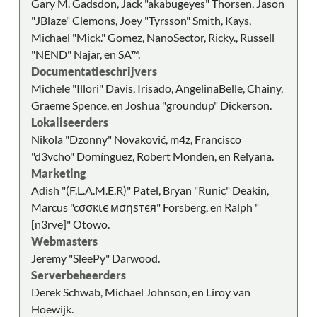
Gary M. Gadsdon, Jack "akabugeyes" Thorsen, Jason
"JBlaze" Clemons, Joey "Tyrsson" Smith, Kays,
Michael "Mick." Gomez, NanoSector, Ricky., Russell
"NEND" Najar, en SA™.
Documentatieschrijvers
Michele "Illori" Davis, Irisado, AngelinaBelle, Chainy,
Graeme Spence, en Joshua "groundup" Dickerson.
Lokaliseerders
Nikola "Dzonny" Novaković, m4z, Francisco
"d3vcho" Domínguez, Robert Monden, en Relyana.
Marketing
Adish "(F.L.A.M.E.R)" Patel, Bryan "Runic" Deakin,
Marcus "cσσкιє мσηѕтєя" Forsberg, en Ralph "
[n3rve]" Otowo.
Webmasters
Jeremy "SleePy" Darwood.
Serverbeheerders
Derek Schwab, Michael Johnson, en Liroy van
Hoewijk.