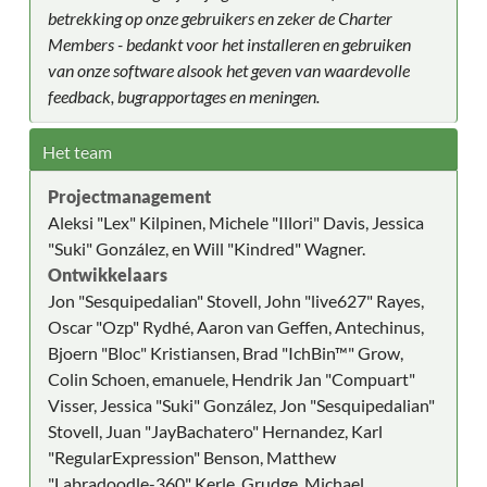
betrekking op onze gebruikers en zeker de Charter
Members - bedankt voor het installeren en gebruiken
van onze software alsook het geven van waardevolle
feedback, bugrapportages en meningen.
Het team
Projectmanagement
Aleksi "Lex" Kilpinen, Michele "Illori" Davis, Jessica
"Suki" González, en Will "Kindred" Wagner.
Ontwikkelaars
Jon "Sesquipedalian" Stovell, John "live627" Rayes,
Oscar "Ozp" Rydhé, Aaron van Geffen, Antechinus,
Bjoern "Bloc" Kristiansen, Brad "IchBin™" Grow,
Colin Schoen, emanuele, Hendrik Jan "Compuart"
Visser, Jessica "Suki" González, Jon "Sesquipedalian"
Stovell, Juan "JayBachatero" Hernandez, Karl
"RegularExpression" Benson, Matthew
"Labradoodle-360" Kerle, Grudge, Michael