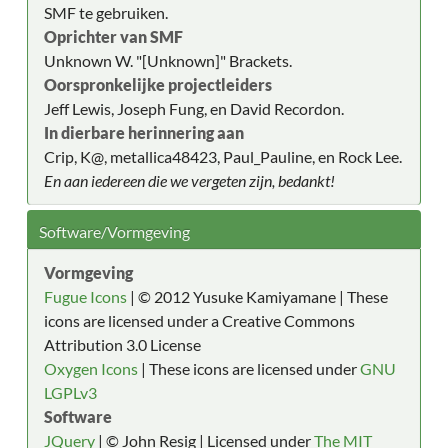
SMF te gebruiken.
Oprichter van SMF
Unknown W. "[Unknown]" Brackets.
Oorspronkelijke projectleiders
Jeff Lewis, Joseph Fung, en David Recordon.
In dierbare herinnering aan
Crip, K@, metallica48423, Paul_Pauline, en Rock Lee.
En aan iedereen die we vergeten zijn, bedankt!
Software/Vormgeving
Vormgeving
Fugue Icons
| © 2012 Yusuke Kamiyamane | These
icons are licensed under a Creative Commons
Attribution 3.0 License
Oxygen Icons
| These icons are licensed under
GNU
LGPLv3
Software
JQuery
| © John Resig | Licensed under
The MIT