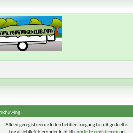
schuwing!
Alleen geregistreerde leden hebben toegang tot dit gedeelte.
Log alsjeblieft hieronder in of klik
om je te registreren
op