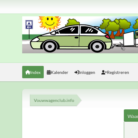
Index
Kalender
Inloggen
Registreren
Vouwwagenclub.info
Waar