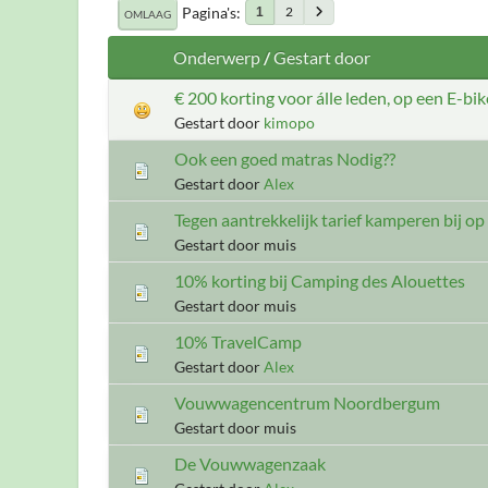
Pagina's
2
1
OMLAAG
Onderwerp
/
Gestart door
€ 200 korting voor álle leden, op een E-b
Gestart door
kimopo
Ook een goed matras Nodig??
Gestart door
Alex
Tegen aantrekkelijk tarief kamperen bij o
Gestart door muis
10% korting bij Camping des Alouettes
Gestart door muis
10% TravelCamp
Gestart door
Alex
Vouwwagencentrum Noordbergum
Gestart door muis
De Vouwwagenzaak