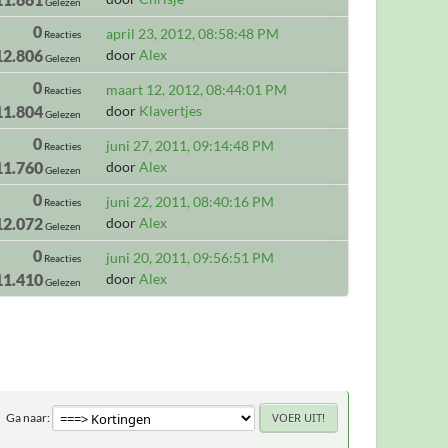
Gelezen
0
april 23, 2012, 08:58:48 PM
Reacties
12.806
door
Alex
Gelezen
0
maart 12, 2012, 08:44:01 PM
Reacties
11.804
door
Klavertjes
Gelezen
0
juni 27, 2011, 09:14:48 PM
Reacties
11.760
door
Alex
Gelezen
0
juni 22, 2011, 08:40:16 PM
Reacties
12.072
door
Alex
Gelezen
0
juni 20, 2011, 09:56:51 PM
Reacties
11.410
door
Alex
Gelezen
Ga naar