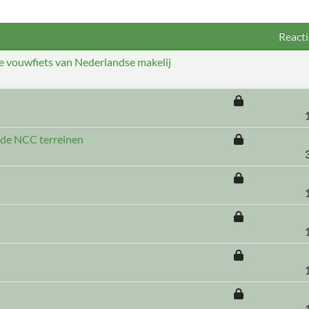
Reacti
ike vouwfiets van Nederlandse makelij
p de NCC terreinen