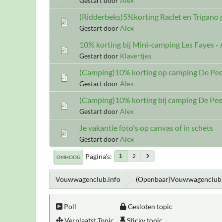
Gestart door
Alex
(Ridderbeks)5%korting Raclet en Trigano 
Gestart door
Alex
10% korting bij Mini-camping Les Fayes -
Gestart door
Klavertjes
(Camping)10% korting op camping De Pe
Gestart door
Alex
(Camping)10% korting bij camping De Pee
Gestart door
Alex
Je vakantie foto's op canvas of in schets
Gestart door
Alex
Pagina's
2
1
OMHOOG
Vouwwagenclub.info
(Openbaar)Vouwwagenclub 
Poll
Gesloten topic
Verplaatst Topic
Sticky topic