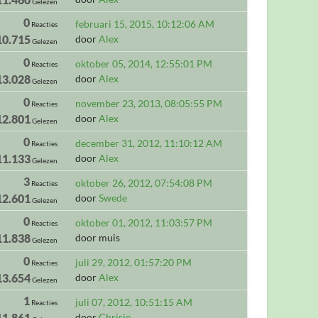
Gelezen
0
februari 15, 2015, 10:12:06 AM
Reacties
10.715
door
Alex
Gelezen
0
oktober 05, 2014, 12:55:01 PM
Reacties
13.028
door
Alex
Gelezen
0
november 23, 2013, 08:05:55 PM
Reacties
12.801
door
Alex
Gelezen
0
december 31, 2012, 11:10:12 AM
Reacties
11.133
door
Alex
Gelezen
3
oktober 26, 2012, 07:54:08 PM
Reacties
12.601
door
Swede
Gelezen
0
oktober 01, 2012, 11:03:57 PM
Reacties
11.838
door muis
Gelezen
0
juli 29, 2012, 01:57:20 PM
Reacties
13.654
door
Alex
Gelezen
1
juli 07, 2012, 10:51:15 AM
Reacties
11.861
door
Chrisje