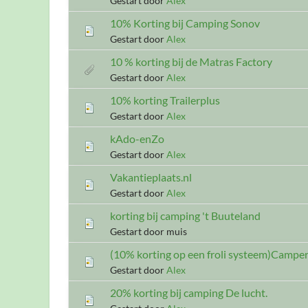
Gestart door
Alex
10% Korting bij Camping Sonov
Gestart door
Alex
10 % korting bij de Matras Factory
Gestart door
Alex
10% korting Trailerplus
Gestart door
Alex
kAdo-enZo
Gestart door
Alex
Vakantieplaats.nl
Gestart door
Alex
korting bij camping 't Buuteland
Gestart door muis
(10% korting op een froli systeem)Camper
Gestart door
Alex
20% korting bij camping De lucht.