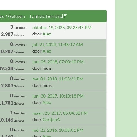
es
/
Gelezen
Laatste bericht
3
oktober 19, 2025, 09:28:45 PM
Reacties
2.907
door
Alex
Gelezen
0
juli 21, 2024, 11:48:17 AM
Reacties
10.207
door
Alex
Gelezen
0
juni 05, 2018, 07:00:40 PM
Reacties
39.538
door muis
Gelezen
0
mei 01, 2018, 11:03:31 PM
Reacties
12.803
door muis
Gelezen
0
juni 30, 2017, 10:10:18 PM
Reacties
11.781
door
Alex
Gelezen
1
maart 23, 2017, 05:04:32 PM
Reacties
10.146
door
GertjanA
Gelezen
0
mei 23, 2016, 10:08:01 PM
Reacties
11.460
door
Alex