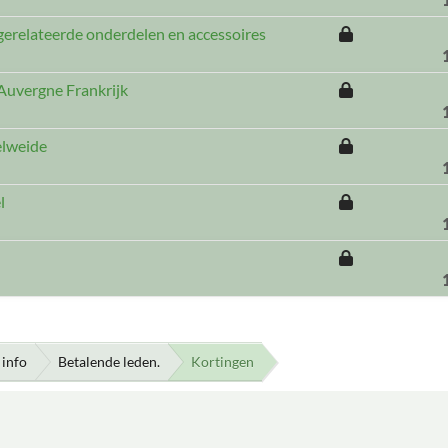
gerelateerde onderdelen en accessoires
 Auvergne Frankrijk
elweide
l
info
Betalende leden.
Kortingen