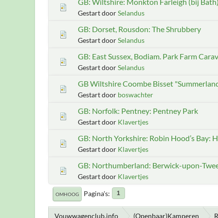
GB: Wiltshire: Monkton Farleigh (bij Bath)
Gestart door
Selandus
GB: Dorset, Rousdon: The Shrubbery
Gestart door
Selandus
GB: East Sussex, Bodiam. Park Farm Car
Gestart door
Selandus
GB Wiltshire Coombe Bisset "Summerland
Gestart door
boswachter
GB: Norfolk: Pentney: Pentney Park
Gestart door
Klavertjes
GB: North Yorkshire: Robin Hood’s Bay:
Gestart door
Klavertjes
GB: Northumberland: Berwick-upon-Twee
Gestart door
Klavertjes
Pagina's
1
OMHOOG
Vouwwagenclub.info
(Openbaar)Kamperen
R