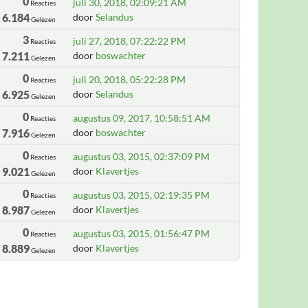
0
juli 30, 2018, 02:09:21 AM
Reacties
6.184
door
Selandus
Gelezen
3
juli 27, 2018, 07:22:22 PM
Reacties
7.211
door
boswachter
Gelezen
0
juli 20, 2018, 05:22:28 PM
Reacties
6.925
door
Selandus
Gelezen
0
augustus 09, 2017, 10:58:51 AM
Reacties
7.916
door
boswachter
Gelezen
0
augustus 03, 2015, 02:37:09 PM
Reacties
9.021
door
Klavertjes
Gelezen
0
augustus 03, 2015, 02:19:35 PM
Reacties
8.987
door
Klavertjes
Gelezen
0
augustus 03, 2015, 01:56:47 PM
Reacties
8.889
door
Klavertjes
Gelezen