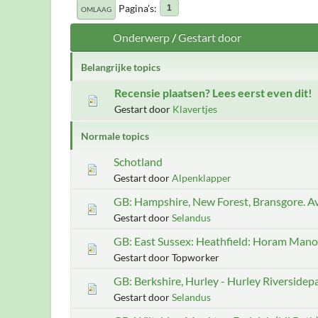
Pagina's
1
OMLAAG
Onderwerp
/
Gestart door
Belangrijke topics
Recensie plaatsen? Lees eerst even dit!
Gestart door
Klavertjes
Normale topics
Schotland
Gestart door
Alpenklapper
GB: Hampshire, New Forest, Bransgore. Av
Gestart door
Selandus
GB: East Sussex: Heathfield: Horam Mano
Gestart door Topworker
GB: Berkshire, Hurley - Hurley Riversidep
Gestart door
Selandus