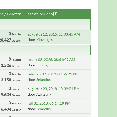
es
/
Gelezen
Laatste bericht
0
augustus 12, 2015, 11:38:45 AM
Reacties
20.427
door
Klavertjes
Gelezen
8
maart 08, 2026, 08:51:09 AM
Reacties
2.526
door
Ebbingnl
Gelezen
3
februari 07, 2019, 09:55:22 PM
Reacties
13.158
door
Selandus
Gelezen
3
augustus 23, 2018, 10:39:21 PM
Reacties
9.634
door AartStrik
Gelezen
0
juli 31, 2018, 06:14:19 PM
Reacties
6.404
door
Selandus
Gelezen