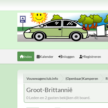
Index
Kalender
Inloggen
Registreren
Vouwwagenclub.info
(Openbaar)Kamperen
R
Groot-Brittannië
0 Leden en 2 gasten bekijken dit board.