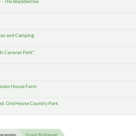
 - The Blackberries
avan and Camping
s Caravan Park"
 Hooks House Farm
d: Ord House Country Park
ecensies
Groot-Brittannië