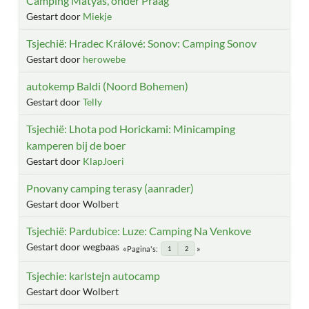
Camping Matyas, onder Praag
Gestart door
Miekje
Tsjechië: Hradec Králové: Sonov: Camping Sonov
Gestart door
herowebe
autokemp Baldi (Noord Bohemen)
Gestart door
Telly
Tsjechië: Lhota pod Horickami: Minicamping
kamperen bij de boer
Gestart door
KlapJoeri
Pnovany camping terasy (aanrader)
Gestart door Wolbert
Tsjechië: Pardubice: Luze: Camping Na Venkove
Gestart door wegbaas
Pagina's
1
2
Tsjechie: karlstejn autocamp
Gestart door Wolbert