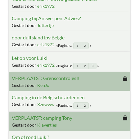
Gestart door
erik1972
Camping bij Antwerpen. Advies?
Gestart door
Juttertje
door duitsland ipv Belgie
Gestart door
erik1972
Pagina's
1
2
Let op voor Luik!
Gestart door
erik1972
Pagina's
1
2
3
VERPLAATST: Grenscontroles!!
Gestart door
KenJo
Camping in de Belgische ardennen
Gestart door
Xzowww
Pagina's
1
2
VERPLAATST: camping Tony
Gestart door
Klavertjes
Om of rond Luik ?