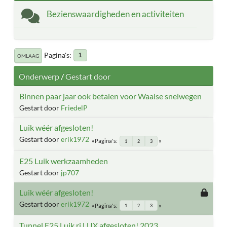
Bezienswaardigheden en activiteiten
Pagina's
1
OMLAAG
Onderwerp
/
Gestart door
Binnen paar jaar ook betalen voor Waalse snelwegen
Gestart door
FriedelP
Luik wéér afgesloten!
Gestart door
erik1972
Pagina's
1
2
3
E25 Luik werkzaamheden
Gestart door
jp707
Luik wéér afgesloten!
Gestart door
erik1972
Pagina's
1
2
3
Tunnel E25 Luik ri LUX afgesloten! 2023