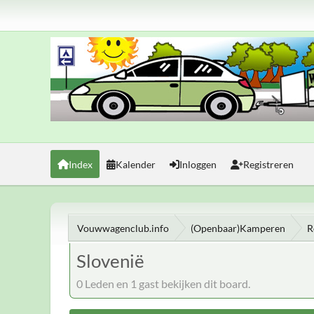
Index
Kalender
Inloggen
Registreren
Vouwwagenclub.info
(Openbaar)Kamperen
R
Slovenië
0 Leden en 1 gast bekijken dit board.