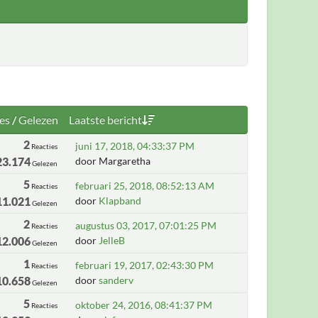
es
/
Gelezen
Laatste bericht
2
juni 17, 2018, 04:33:37 PM
Reacties
23.174
door Margaretha
Gelezen
5
februari 25, 2018, 08:52:13 AM
Reacties
11.021
door
Klapband
Gelezen
2
augustus 03, 2017, 07:01:25 PM
Reacties
12.006
door
JelleB
Gelezen
1
februari 19, 2017, 02:43:30 PM
Reacties
10.658
door
sanderv
Gelezen
5
oktober 24, 2016, 08:41:37 PM
Reacties