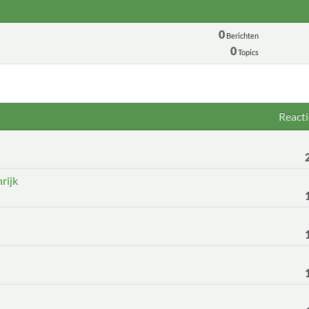
0
Berichten
0
Topics
Reacti
rijk