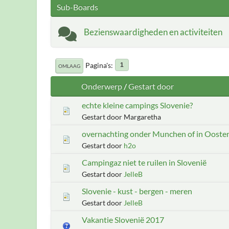
Sub-Boards
Bezienswaardigheden en activiteiten
Pagina's
1
OMLAAG
Onderwerp
/
Gestart door
echte kleine campings Slovenie?
Gestart door Margaretha
overnachting onder Munchen of in Oosten
Gestart door
h2o
Campingaz niet te ruilen in Slovenië
Gestart door
JelleB
Slovenie - kust - bergen - meren
Gestart door
JelleB
Vakantie Slovenië 2017