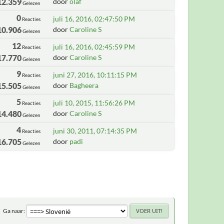
12.359
door
olaf
Gelezen
0
juli 16, 2016, 02:47:50 PM
Reacties
10.906
door
Caroline S
Gelezen
12
juli 16, 2016, 02:45:59 PM
Reacties
17.770
door
Caroline S
Gelezen
9
juni 27, 2016, 10:11:15 PM
Reacties
15.505
door
Bagheera
Gelezen
5
juli 10, 2015, 11:56:26 PM
Reacties
14.480
door
Caroline S
Gelezen
4
juni 30, 2011, 07:14:35 PM
Reacties
16.705
door
padi
Gelezen
Ga naar