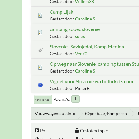
Gestart door
Willem38
Camp Lijak
Gestart door
Caroline S
camping sobec slovenie
Gestart door
solex
Slovenië , Savinjedal, Kamp Menina
Gestart door
Vee70
Op weg naar Slovenie: camping tussen Stu
Gestart door
Caroline S
Vignet voor Slovenie via tolltickets.com
Gestart door PieterB
Pagina's
1
OMHOOG
Vouwwagenclub.info
(Openbaar)Kamperen
R
Poll
Gesloten topic