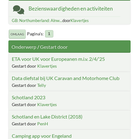
Bezienswaardigheden en activiteiten
GB: Northumberland: Alnw...
door
Klavertjes
Pagina's
1
OMLAAG
Onderwerp
/
Gestart door
ETA voor UK voor Europeanen m.i.v. 2/4/‘25
Gestart door
Klavertjes
Data diefstal bij UK Caravan and Motorhome Club
Gestart door
Telly
Schotland 2023
Gestart door
Klavertjes
Schotland en Lake District (2018)
Gestart door
PenH
Camping app voor Engeland