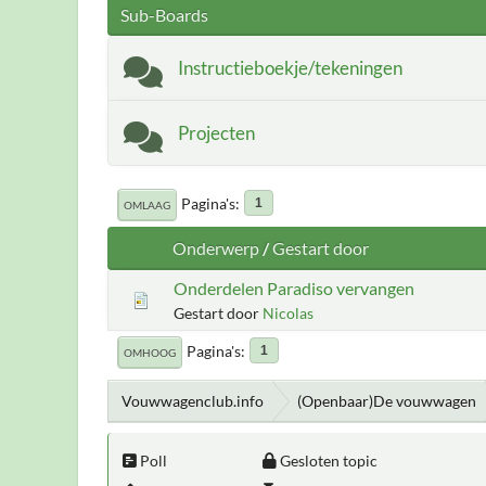
Sub-Boards
Instructieboekje/tekeningen
Projecten
Pagina's
1
OMLAAG
Onderwerp
/
Gestart door
Onderdelen Paradiso vervangen
Gestart door
Nicolas
Pagina's
1
OMHOOG
Vouwwagenclub.info
(Openbaar)De vouwwagen
Poll
Gesloten topic