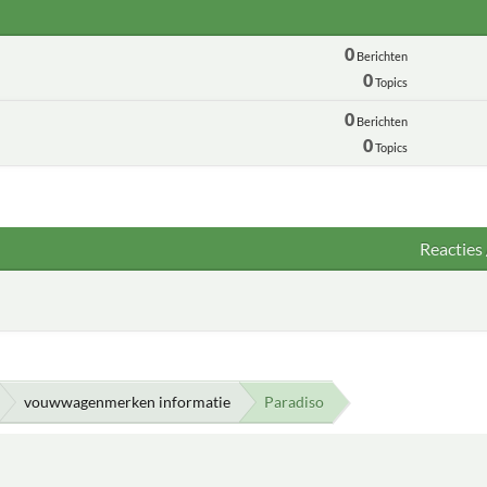
0
Berichten
0
Topics
0
Berichten
0
Topics
Reacties
vouwwagenmerken informatie
Paradiso