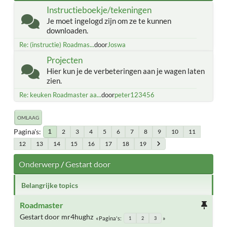
Instructieboekje/tekeningen
Je moet ingelogd zijn om ze te kunnen
downloaden.
Re: (instructie) Roadmas...
door
Joswa
Projecten
Hier kun je de verbeteringen aan je wagen laten
zien.
Re: keuken Roadmaster aa...
door
peter123456
OMLAAG
Pagina's
2
3
4
5
6
7
8
9
10
11
1
12
13
14
15
16
17
18
19
Onderwerp
/
Gestart door
Belangrijke topics
Roadmaster
Gestart door mr4hughz
Pagina's
1
2
3