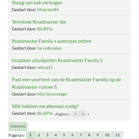
Stang van bak verbogen
Gestart door
Maarten84
Tentdoek Roadmaster lek.
Gestart door
BluRPie
Roadmaster Family s waterpas zetten
Gestart door
larsvdkoelen
Inzakken uitvalpoten Roadmaster Family S
Gestart door
edovet1
Past een voortent van de Roadmaster Familiy op de
Roadmaster runner S
Gestart door
Martijnonstage
Wat hebben we allemaal nodig?
Gestart door
BluRPie
Pagina's
1
2
OMHOOG
Pagina's
2
3
4
5
6
7
8
9
10
11
1