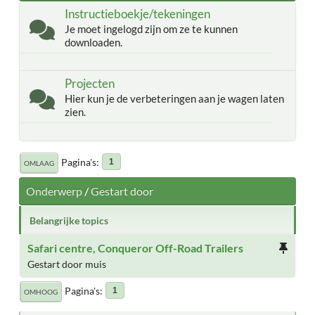
Instructieboekje/tekeningen
Je moet ingelogd zijn om ze te kunnen
downloaden.
Projecten
Hier kun je de verbeteringen aan je wagen laten
zien.
Pagina's
1
OMLAAG
Onderwerp
/
Gestart door
Belangrijke topics
Safari centre, Conqueror Off-Road Trailers
Gestart door muis
Pagina's
1
OMHOOG