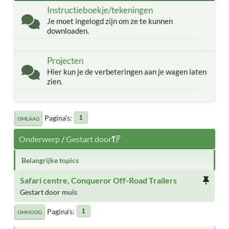
Instructieboekje/tekeningen
Je moet ingelogd zijn om ze te kunnen
downloaden.
Projecten
Hier kun je de verbeteringen aan je wagen laten
zien.
Pagina's
1
OMLAAG
Onderwerp
/
Gestart door
Belangrijke topics
Safari centre, Conqueror Off-Road Trailers
Gestart door muis
Pagina's
1
OMHOOG