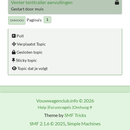
Venter tenttrailer aanvullingen
Gestart door muis
Pagina's
1
OMHOOG
Poll
Verplaatst Topic
Gesloten topic
Sticky topic
Topic dat je volgt
Vouwwagenclub.info © 2026
Help
Forumregels
Omhoog
Theme by
SMF Tricks
SMF 2.1.6 © 2025
,
Simple Machines