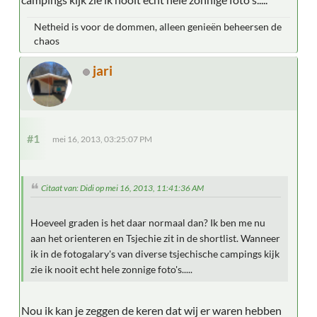
Netheid is voor de dommen, alleen genieën beheersen de
chaos
jari
#1
mei 16, 2013, 03:25:07 PM
Citaat van: Didi op mei 16, 2013, 11:41:36 AM
Hoeveel graden is het daar normaal dan? Ik ben me nu
aan het orienteren en Tsjechie zit in de shortlist. Wanneer
ik in de fotogalary's van diverse tsjechische campings kijk
zie ik nooit echt hele zonnige foto's.....
Nou ik kan je zeggen de keren dat wij er waren hebben