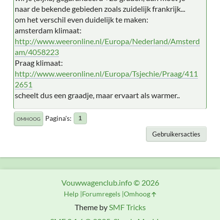
naar de bekende gebieden zoals zuidelijk frankrijk...
om het verschil even duidelijk te maken:
amsterdam klimaat:
http://www.weeronline.nl/Europa/Nederland/Amsterd
am/4058223
Praag klimaat:
http://www.weeronline.nl/Europa/Tsjechie/Praag/411
2651
scheelt dus een graadje, maar ervaart als warmer..
Pagina's
1
OMHOOG
Gebruikersacties
Vouwwagenclub.info © 2026
Help
Forumregels
Omhoog
Theme by
SMF Tricks