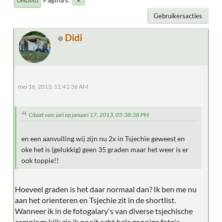
OMLAAG
Gebruikersacties
Didi
mei 16, 2013, 11:41:36 AM
Citaat van: jari op januari 17, 2013, 05:38:38 PM
en een aanvulling wij zijn nu 2x in Tsjechie geweest en
oke het is (gelukkig) geen 35 graden maar het weer is er
ook toppie!!
Hoeveel graden is het daar normaal dan? Ik ben me nu
aan het orienteren en Tsjechie zit in de shortlist.
Wanneer ik in de fotogalary's van diverse tsjechische
campings kijk zie ik nooit echt hele zonnige foto's.....