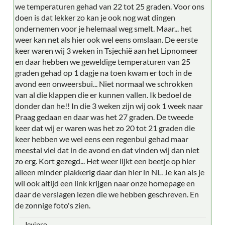
we temperaturen gehad van 22 tot 25 graden. Voor ons
doen is dat lekker zo kan je ook nog wat dingen
ondernemen voor je helemaal weg smelt. Maar... het
weer kan net als hier ook wel eens omslaan. De eerste
keer waren wij 3 weken in Tsjechië aan het Lipnomeer
en daar hebben we geweldige temperaturen van 25
graden gehad op 1 dagje na toen kwam er toch in de
avond een onweersbui... Niet normaal we schrokken
van al die klappen die er kunnen vallen. Ik bedoel de
donder dan he!! In die 3 weken zijn wij ook 1 week naar
Praag gedaan en daar was het 27 graden. De tweede
keer dat wij er waren was het zo 20 tot 21 graden die
keer hebben we wel eens een regenbui gehad maar
meestal viel dat in de avond en dat vinden wij dan niet
zo erg. Kort gezegd... Het weer lijkt een beetje op hier
alleen minder plakkerig daar dan hier in NL. Je kan als je
wil ook altijd een link krijgen naar onze homepage en
daar de verslagen lezen die we hebben geschreven. En
de zonnige foto's zien.
Jevipro