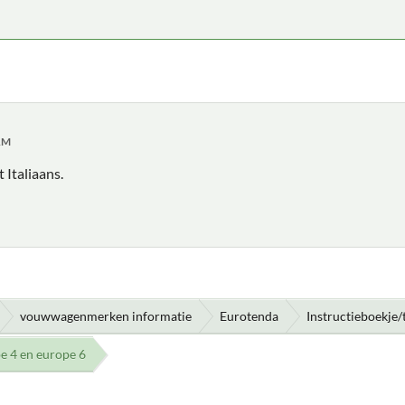
 AM
t Italiaans.
vouwwagenmerken informatie
Eurotenda
Instructieboekje
pe 4 en europe 6