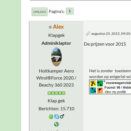
Pagina's
1
OMLAAG
Alex
augustus 25, 2015, 09:3
Klapgek
Adminiklaptor
De prijzen voor 2015
Holtkamper Aero
Het is zonder toestemm
worden op enigerlei wi
Wind®Force 2020 /
Beachy 360 2023
Klap gek
Berichten: 15.710