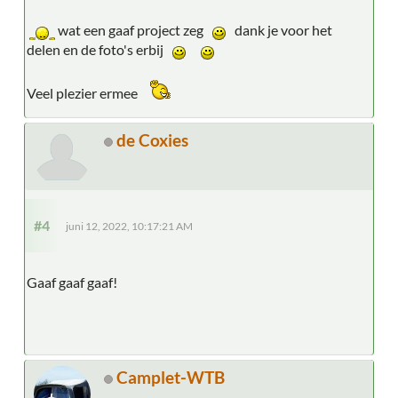
wat een gaaf project zeg
dank je voor het
delen en de foto's erbij
Veel plezier ermee
de Coxies
#4
juni 12, 2022, 10:17:21 AM
Gaaf gaaf gaaf!
Camplet-WTB