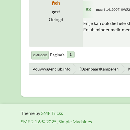
fish
#3
maart 14, 2007, 09:5
gast
Gelogd
En je kan ook die hele k
En uh minder melk. me
Pagina's
1
OMHOOG
Vouwwagenclub.info
(Openbaar)Kamperen
K
Theme by
SMF Tricks
SMF 2.1.6 © 2025
,
Simple Machines