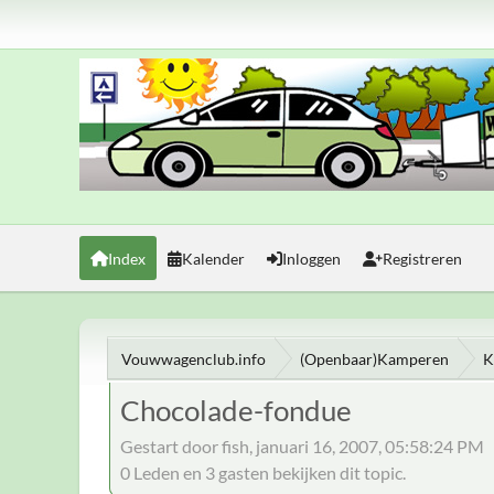
Index
Kalender
Inloggen
Registreren
Vouwwagenclub.info
(Openbaar)Kamperen
K
Chocolade-fondue
Gestart door fish, januari 16, 2007, 05:58:24 PM
0 Leden en 3 gasten bekijken dit topic.