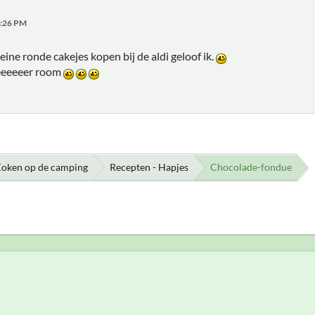
2:26 PM
leine ronde cakejes kopen bij de aldi geloof ik.
eeeeeer room
oken op de camping
Recepten - Hapjes
Chocolade-fondue