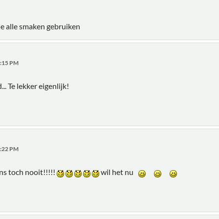
je alle smaken gebruiken
6:15 PM
... Te lekker eigenlijk!
3:22 PM
s toch nooit!!!!!
wil het nu