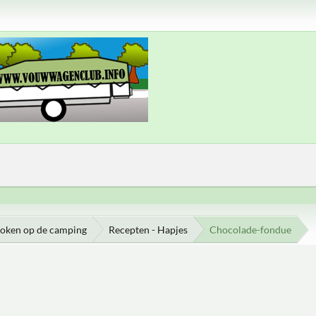
oken op de camping
Recepten - Hapjes
Chocolade-fondue