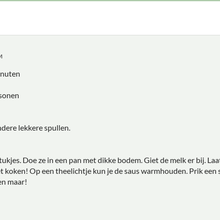
M
inuten
sonen
ndere lekkere spullen.
ukjes. Doe ze in een pan met dikke bodem. Giet de melk er bij. Laat
t koken! Op een theelichtje kun je de saus warmhouden. Prik een st
en maar!