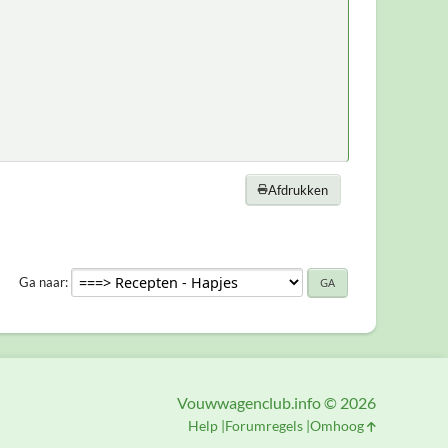
Afdrukken
Ga naar
Vouwwagenclub.info © 2026
Help
Forumregels
Omhoog