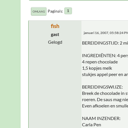
Pagina's
1
OMLAAG
fish
januari 16, 2007, 05:58:24 P
gast
Gelogd
BEREIDINGSTIJD: 2 m
INGREDIËNTEN: 4 per
4 repen chocolade
1,5 kopjes melk
stukjes appel peer en a
BEREIDINGSWIJZE:
Breek de chocolade in st
roeren. De saus mag nie
Even afkoelen en smull
NAAM INZENDER:
Carla Pen