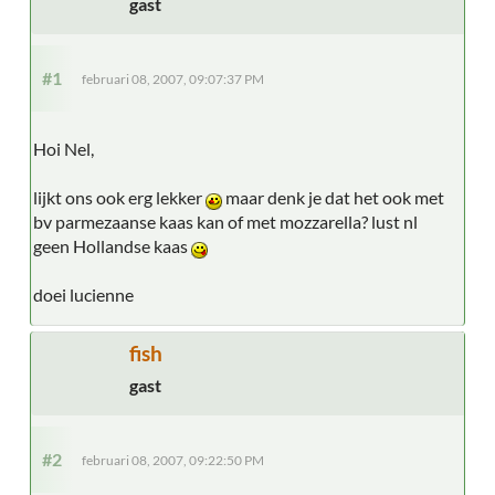
gast
#1
februari 08, 2007, 09:07:37 PM
Hoi Nel,
lijkt ons ook erg lekker
maar denk je dat het ook met
bv parmezaanse kaas kan of met mozzarella? lust nl
geen Hollandse kaas
doei lucienne
fish
gast
#2
februari 08, 2007, 09:22:50 PM