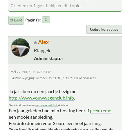
0 Leden en 1 gast bekijken dit topic.
Pagina's
1
OMLAAG
Gebruikersacties
Alex
Klapgek
Adminiklaptor
mei 27, 2007, 01:42:06 PM
Laatste wijziging
: oktober 06, 2010, 10:19:03 PM door Alex
Ja ja ik ben nu een jaartje bezig met
http://www.vouwwagenclub.info
.
29 mei ging de domein naam
www.vouwwagenclub.info
de lucht in.
Een jaar geleden had mijn hosting bedrijf
pcextreme
een mooie aanbieding.
Een .info domein voor 3 euro een heel jaar lang.
Toen had ik net een klapkar gekocht en was lid van de