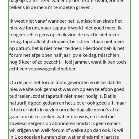
dagelijks alles lezen wat er op het forum kwam, zonder
telkens in de menu's te moeten graven.
Ik weet niet vanaf wanneer het is, misschien sinds het
nieuwe forum, maar tapatalk werkt niet goed meer. Ik
reageer zelf ergens op en ik vind de reactie niet meer
terug, tapatalk blijft draaien, berichten staan niet meer
op datum, het is niet meer te doen. Hierdoor heb ik het
forum het afgelopen half jaar ipv elke dag, misschien
nog 5 keer of zo bezocht. Heel jammer, want ik ben toch
echt een vouwwagenliefhebber.
Op de pc is het forum mooi geworden en ik las dat de
nieuwe site ook gemaakt was om op een telefoon goed
te draaien, zodat tapatalk niet meer nodig is. Dat is
natuurlijk goed gedaan en het ziet er ook goed uit, maar
ik heb er niets in gezien om elke dag alle menu's af te
gaan om uit te zoeken wat er nieuw is, en ik wil me
sowieso nergens op abonneren omdat ik geen emails
wil krijgen van welk forum of welke app dan ook. Ik wil
in 1 oogopslag kunnen zien wat er sinds mijn laatste