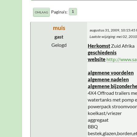
Pagina's
1
OMLAAG
muis
augustus 31, 2009, 10:15:45
gast
Laatste wijziging
: mei 02, 201
Gelogd
Herkomst
Zuid Afrika
geschiedenis
website
http://www.saf
algemene voordelen
algemene nadelen
algemene bijzonderh
4X4 Offroad trailers met
watertanks met pomp en
powerpack stroomvoorz
koelkast/vriezer
aggregaat
BBQ
bestek,glazen,borden,e