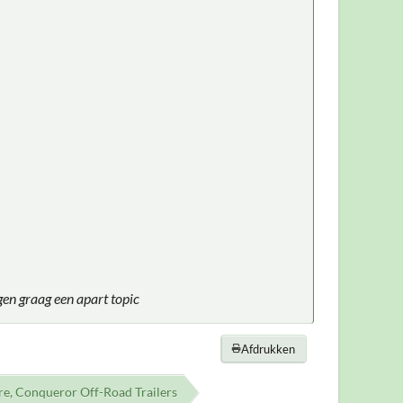
en graag een apart topic
Afdrukken
tre, Conqueror Off-Road Trailers