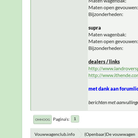
Maten wagenbak:
Maten open gevouwen
Bijzonderheden:
supra
Maten wagenbak:
Maten open gevouwen
Bijzonderheden:
dealers / links
http://www.landroversp
http://www.ithende.c
met dank aan forumli
berichten met aanvulling
Pagina's
1
OMHOOG
Vouwwagenclub.info
(Openbaar)De vouwwagen