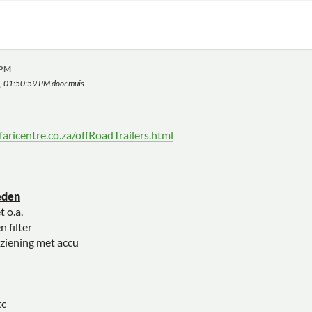
 PM
0, 01:50:59 PM door muis
aricentre.co.za/offRoadTrailers.html
eden
 o.a.
 filter
iening met accu
tc