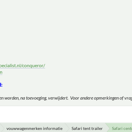
:
:
ecialist.nl/conqueror/
om
d:
en worden, na toevoeging, verwijdert. Voor andere opmerkingen of vrag
vouwwagenmerken informatie
Safari tent trailer
Safari cen