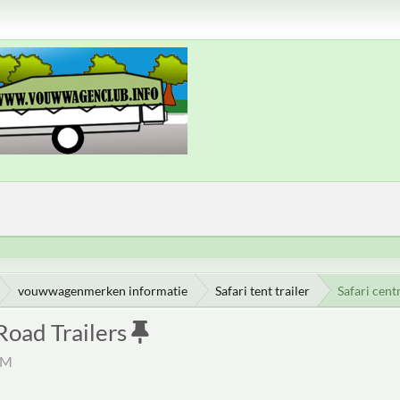
vouwwagenmerken informatie
Safari tent trailer
Safari cent
Road Trailers
PM