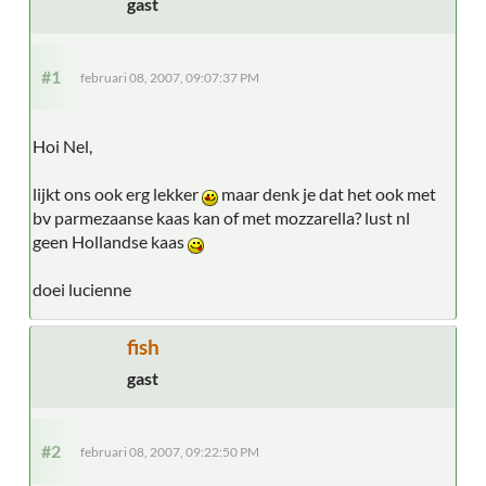
gast
#1
februari 08, 2007, 09:07:37 PM
Hoi Nel,
lijkt ons ook erg lekker
maar denk je dat het ook met
bv parmezaanse kaas kan of met mozzarella? lust nl
geen Hollandse kaas
doei lucienne
fish
gast
#2
februari 08, 2007, 09:22:50 PM