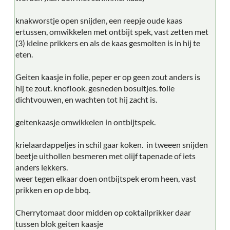
knakworstje open snijden, een reepje oude kaas
ertussen, omwikkelen met ontbijt spek, vast zetten met
(3) kleine prikkers en als de kaas gesmolten is in hij te
eten.
Geiten kaasje in folie, peper er op geen zout anders is
hij te zout. knoflook. gesneden bosuitjes. folie
dichtvouwen, en wachten tot hij zacht is.
geitenkaasje omwikkelen in ontbijtspek.
krielaardappeljes in schil gaar koken. in tweeen snijden
beetje uithollen besmeren met olijf tapenade of iets
anders lekkers.
weer tegen elkaar doen ontbijtspek erom heen, vast
prikken en op de bbq.
Cherrytomaat door midden op coktailprikker daar
tussen blok geiten kaasje