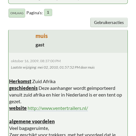
Pagina's
1
OMLAAG
Gebruikersacties
muis
gast
oktober 16, 2009, 08:37:00 PM
Laatste wijziging
: mei 02, 2010, 01:57:52 PM door muis
Herkomst
Zuid Afrika
geschiedenis
Deze aanhanger wordt geimporteerd
vanuit zuid afrika en hier in Nederland is er een tent op
gezet.
website
http://www.ventertrailers.nl/
algemene voordelen
Veel bagageruimte,
Zeer geschikt voor trekkers, met het voordeel dat je