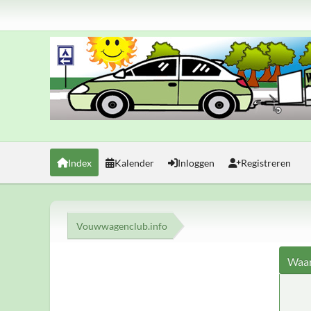
Index
Kalender
Inloggen
Registreren
Vouwwagenclub.info
Waar