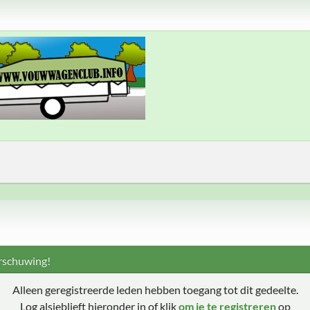
schuwing!
Alleen geregistreerde leden hebben toegang tot dit gedeelte.
Log alsjeblieft hieronder in of klik
om je te registreren
op