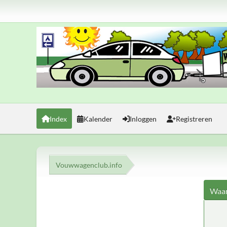
Index
Kalender
Inloggen
Registreren
Vouwwagenclub.info
Waar