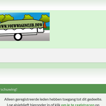
schuwing!
Alleen geregistreerde leden hebben toegang tot dit gedeelte.
Log alsjeblieft hieronder in of klik
om je te registreren
op