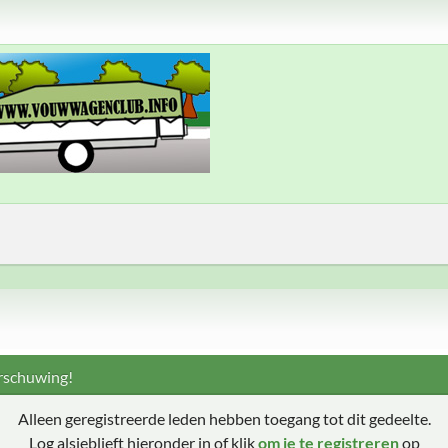
schuwing!
Alleen geregistreerde leden hebben toegang tot dit gedeelte.
Log alsjeblieft hieronder in of klik
om je te registreren
op