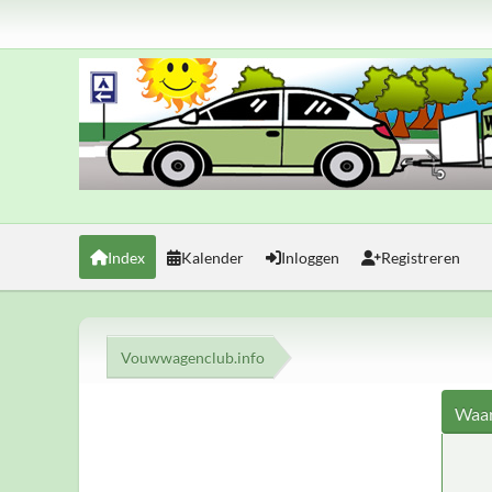
Index
Kalender
Inloggen
Registreren
Vouwwagenclub.info
Waar