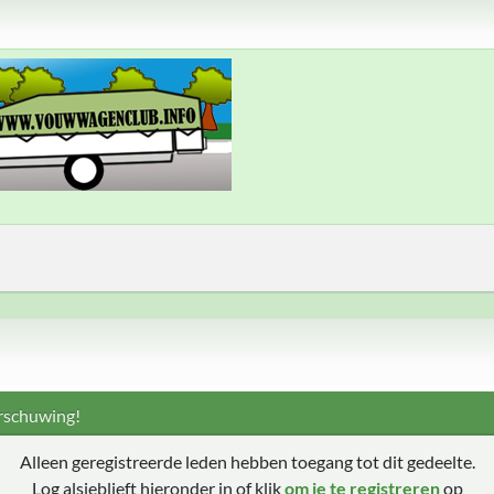
schuwing!
Alleen geregistreerde leden hebben toegang tot dit gedeelte.
Log alsjeblieft hieronder in of klik
om je te registreren
op