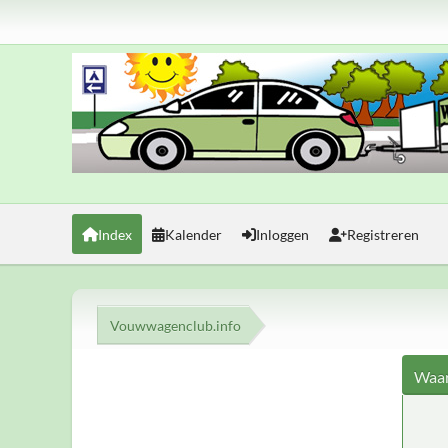
Index
Kalender
Inloggen
Registreren
Vouwwagenclub.info
Waar