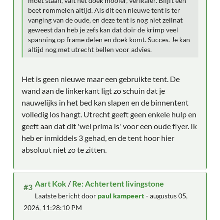
moet staan, valt het doek mooier, verikaler. Blijft een
beet rommelen altijd. Als dit een nieuwe tent is ter
vanging van de oude, en deze tent is nog niet zeilnat
geweest dan heb je zefs kan dat doir de krimp veel
spanning op frame delen en doek komt. Succes. Je kan
altijd nog met utrecht bellen voor advies.
Het is geen nieuwe maar een gebruikte tent. De
wand aan de linkerkant ligt zo schuin dat je
nauwelijks in het bed kan slapen en de binnentent
volledig los hangt. Utrecht geeft geen enkele hulp en
geeft aan dat dit 'wel prima is' voor een oude flyer. Ik
heb er inmiddels 3 gehad, en de tent hoor hier
absoluut niet zo te zitten.
Aart Kok
/
Re: Achtertent livingstone
#3
Laatste bericht door
paul kampeert
- augustus 05,
2026, 11:28:10 PM