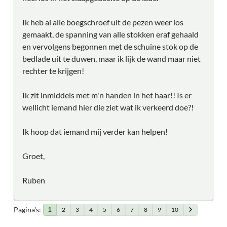
Ik heb al alle boegschroef uit de pezen weer los
gemaakt, de spanning van alle stokken eraf gehaald
en vervolgens begonnen met de schuine stok op de
bedlade uit te duwen, maar ik lijk de wand maar niet
rechter te krijgen!
Ik zit inmiddels met m'n handen in het haar!! Is er
wellicht iemand hier die ziet wat ik verkeerd doe?!
Ik hoop dat iemand mij verder kan helpen!
Groet,
Ruben
Pagina's
2
3
4
5
6
7
8
9
10
1