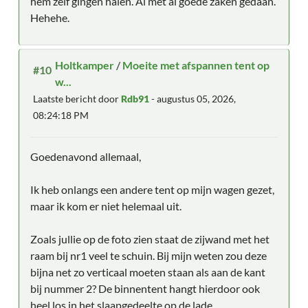
hem zelf gingen halen. Al met al goede zaken gedaan.
Hehehe.
Holtkamper
/
Moeite met afspannen tent op
#10
w...
Laatste bericht door
Rdb91
- augustus 05, 2026,
08:24:18 PM
Goedenavond allemaal,
Ik heb onlangs een andere tent op mijn wagen gezet,
maar ik kom er niet helemaal uit.
Zoals jullie op de foto zien staat de zijwand met het
raam bij nr1 veel te schuin. Bij mijn weten zou deze
bijna net zo verticaal moeten staan als aan de kant
bij nummer 2? De binnentent hangt hierdoor ook
heel los in het slaapgedeelte op de lade.