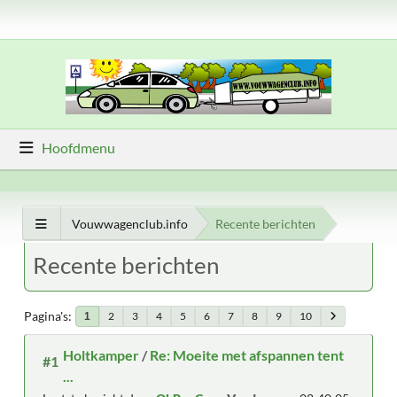
Hoofdmenu
Vouwwagenclub.info
Recente berichten
Recente berichten
Pagina's
2
3
4
5
6
7
8
9
10
1
Holtkamper
/
Re: Moeite met afspannen tent
#1
...