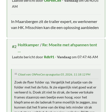
Laatste bericht door
OhPeeCee
-
Vandaag
om 08:40:05
AM
In Maarsbergen zit de trailer expert, ex werknemer
van HK. Misschien kan die een oplossing aanbieden
Holtkamper
/
Re: Moeite met afspannen tent
#2
...
Laatste bericht door
Rdb91
-
Vandaag
om 07:47:46 AM
Citaat van: OhPeeCee op augustus 05, 2026, 11:18:12 PM
Zoek de flyer folder op. Vergelijk het plaatje van de
folder met het de foto. Ik zie eigenlijk niet goed wat er
verkeerd is. Doek zit niet te strak, de twee vertokale
frames staannzo een beetje even hoog, voor het
klepframe en de ladenak frame moeilijk te zeggen, zou
kunnen dat het frame van de klep iets minder strak