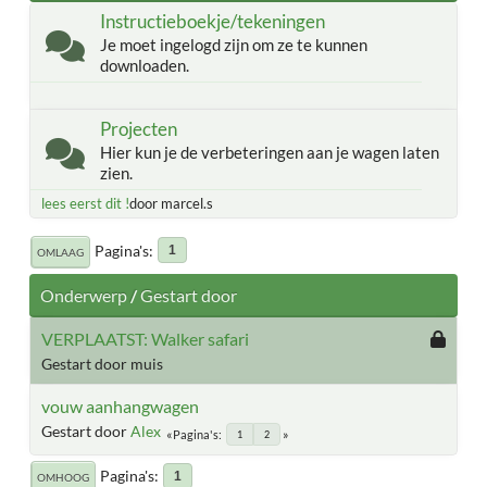
Instructieboekje/tekeningen
Je moet ingelogd zijn om ze te kunnen
downloaden.
Projecten
Hier kun je de verbeteringen aan je wagen laten
zien.
lees eerst dit !
door marcel.s
Pagina's
1
OMLAAG
Onderwerp
/
Gestart door
VERPLAATST: Walker safari
Gestart door muis
vouw aanhangwagen
Gestart door
Alex
Pagina's
1
2
Pagina's
1
OMHOOG