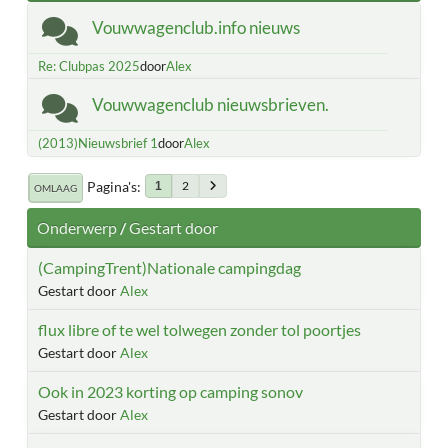
Vouwwagenclub.info nieuws
Re: Clubpas 2025
door
Alex
Vouwwagenclub nieuwsbrieven.
(2013)Nieuwsbrief 1
door
Alex
Pagina's
2
1
OMLAAG
Onderwerp
/
Gestart door
(CampingTrent)Nationale campingdag
Gestart door
Alex
flux libre of te wel tolwegen zonder tol poortjes
Gestart door
Alex
Ook in 2023 korting op camping sonov
Gestart door
Alex