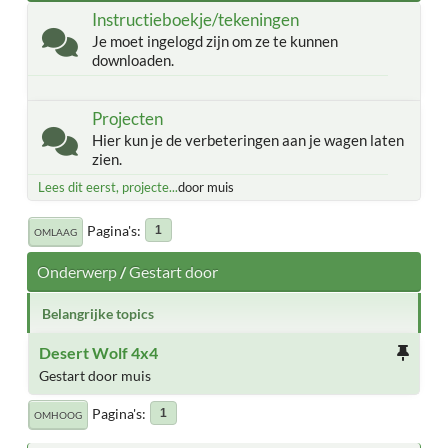
Instructieboekje/tekeningen
Je moet ingelogd zijn om ze te kunnen
downloaden.
Projecten
Hier kun je de verbeteringen aan je wagen laten
zien.
Lees dit eerst, projecte...
door muis
Pagina's
1
OMLAAG
Onderwerp
/
Gestart door
Belangrijke topics
Desert Wolf 4x4
Gestart door muis
Pagina's
1
OMHOOG