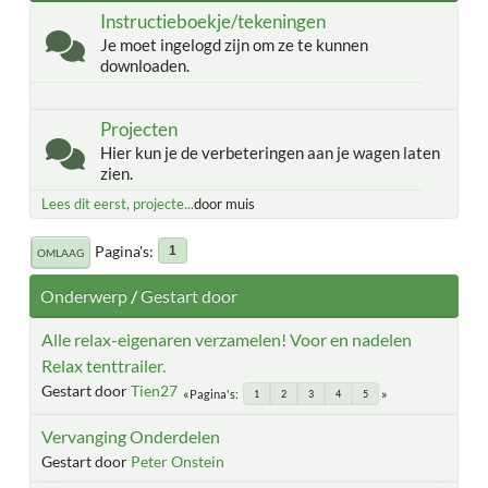
Instructieboekje/tekeningen
Je moet ingelogd zijn om ze te kunnen
downloaden.
Projecten
Hier kun je de verbeteringen aan je wagen laten
zien.
Lees dit eerst, projecte...
door muis
Pagina's
1
OMLAAG
Onderwerp
/
Gestart door
Alle relax-eigenaren verzamelen! Voor en nadelen
Relax tenttrailer.
Gestart door
Tien27
Pagina's
1
2
3
4
5
Vervanging Onderdelen
Gestart door
Peter Onstein