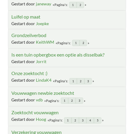
Gestart door
janeway
Pagina's
1
2
Luifel op maat
Gestart door
Joepke
Grondzeilverbod
Gestart door
KeithWM
Pagina's
1
2
Is een tuin opbergbox een optie als disselbak?
Gestart door
Jorrit
Onze zoektocht :)
Gestart door
LindaK4
Pagina's
1
2
3
Vouwwagen newbie zoektocht
Gestart door
vdb
Pagina's
1
2
3
Zoektocht vouwwagen
Gestart door
Hoog
Pagina's
1
2
3
4
5
Verzekering vouwwagen