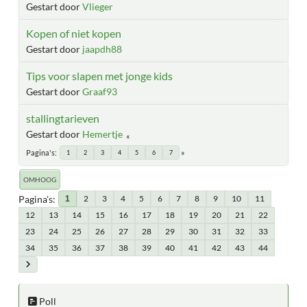
Gestart door
Vlieger
Kopen of niet kopen
Gestart door
jaapdh88
Tips voor slapen met jonge kids
Gestart door
Graaf93
stallingtarieven
Gestart door
Hemertje
Pagina's
1
2
3
4
5
6
7
OMHOOG
Pagina's
2
3
4
5
6
7
8
9
10
11
1
12
13
14
15
16
17
18
19
20
21
22
23
24
25
26
27
28
29
30
31
32
33
34
35
36
37
38
39
40
41
42
43
44
Poll