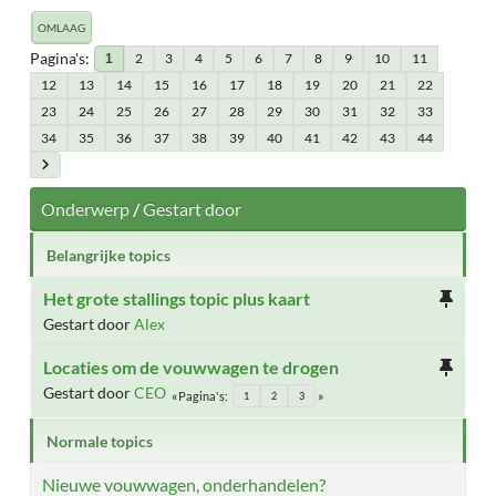
OMLAAG
Pagina's
2
3
4
5
6
7
8
9
10
11
1
12
13
14
15
16
17
18
19
20
21
22
23
24
25
26
27
28
29
30
31
32
33
34
35
36
37
38
39
40
41
42
43
44
Onderwerp
/
Gestart door
Belangrijke topics
Het grote stallings topic plus kaart
Gestart door
Alex
Locaties om de vouwwagen te drogen
Gestart door
CEO
Pagina's
1
2
3
Normale topics
Nieuwe vouwwagen, onderhandelen?