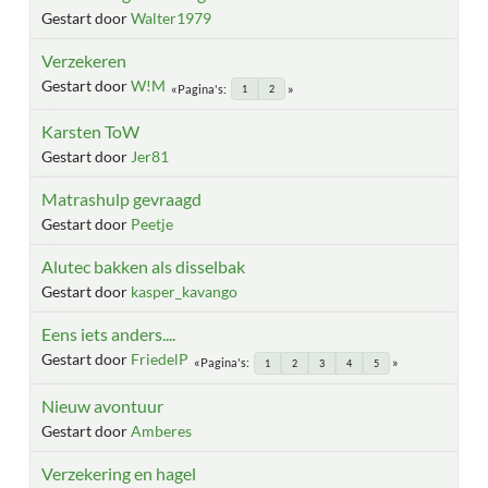
Gestart door
Walter1979
Verzekeren
Gestart door
W!M
Pagina's
1
2
Karsten ToW
Gestart door
Jer81
Matrashulp gevraagd
Gestart door
Peetje
Alutec bakken als disselbak
Gestart door
kasper_kavango
Eens iets anders....
Gestart door
FriedelP
Pagina's
1
2
3
4
5
Nieuw avontuur
Gestart door
Amberes
Verzekering en hagel