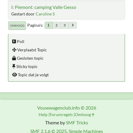
I: Piemont: camping Valle Gesso
Gestart door
Caroline S
Pagina's
2
3
1
OMHOOG
Poll
Verplaatst Topic
Gesloten topic
Sticky topic
Topic dat je volgt
Vouwwagenclub.info © 2026
Help
Forumregels
Omhoog
Theme by
SMF Tricks
SMF 2.1.6 © 2025
,
Simple Machines