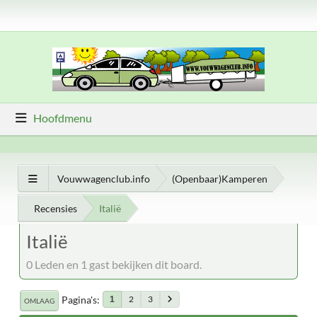
Hoofdmenu
Vouwwagenclub.info
(Openbaar)Kamperen
Recensies
Italië
Italië
0 Leden en 1 gast bekijken dit board.
Pagina's
2
3
1
OMLAAG