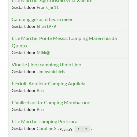
I: Le Marche: Agriturismo Villa Valente
Gestart door
Frank_nr11
Camping gezocht Ledro meer
Gestart door
Ellen1979
I: Le Marche, Ponte Messa: Camping Marecchia da
Quinto
Gestart door
Mikk@
Vinetie (lido) campimg Uinio Lido
Gestart door
Jimmymichiels
I: Friuli: Aquileia: Camping Aquileia
Gestart door
Bea
I: Valle d'aosta: Camping Mombarone
Gestart door
Bea
I: Le Marche: camping Perticara
Gestart door
Caroline S
Pagina's
1
2