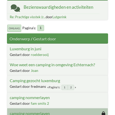
Bezienswaardigheden en activiteiten
Re: Prachtige visstek (r...
door
Lutgerink
Pagina's
1
OMLAAG
Onderwerp
/
Gestart door
Luxemburg in juni
Gestart door
roelderooij
Woe weet een camping in omgeving Echternach?
Gestart door
Joan
Camping gezocht luxemburg
Gestart door fredmans
Pagina's
1
2
camping nommerlayen
Gestart door
fam smits 2
camping nommerlayen