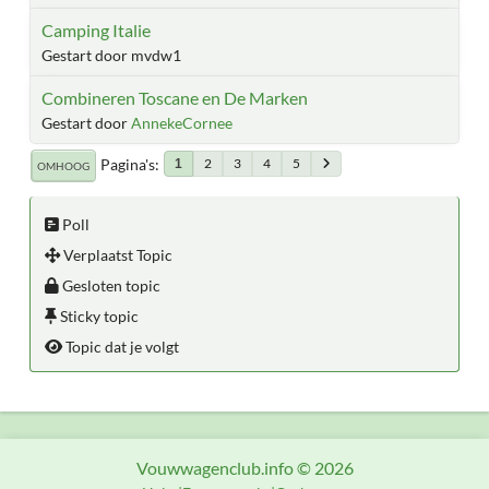
Camping Italie
Gestart door mvdw1
Combineren Toscane en De Marken
Gestart door
AnnekeCornee
Pagina's
2
3
4
5
1
OMHOOG
Poll
Verplaatst Topic
Gesloten topic
Sticky topic
Topic dat je volgt
Vouwwagenclub.info © 2026