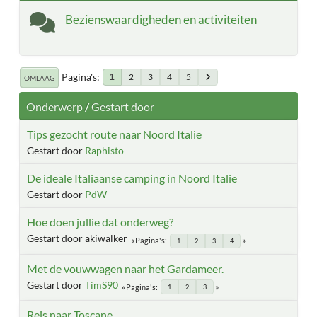
Bezienswaardigheden en activiteiten
Pagina's
2
3
4
5
1
OMLAAG
Onderwerp
/
Gestart door
Tips gezocht route naar Noord Italie
Gestart door
Raphisto
De ideale Italiaanse camping in Noord Italie
Gestart door
PdW
Hoe doen jullie dat onderweg?
Gestart door akiwalker
Pagina's
1
2
3
4
Met de vouwwagen naar het Gardameer.
Gestart door
TimS90
Pagina's
1
2
3
Reis naar Toscane