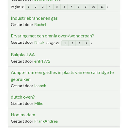
Pagina's
1
2
3
4
5
6
7
8
9
10
11
Industriebrander en gas
Gestart door
Rachel
Ervaring met een omnia oven/wonderpan?
Gestart door
Nirak
Pagina's
1
2
3
4
Bakplaat 6A
Gestart door
erik1972
Adapter om een gasfles in plaats van een cartridge te
gebruiken
Gestart door
leonvh
dutch oven?
Gestart door
Mike
Hooimadam
Gestart door
FrankAndrea