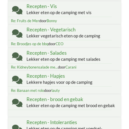
Recepten - Vis
Lekker eten op de camping met vis
Re: Fruits de Mer
door
Bonny
Recepten - Vegetarisch
Lekker vegetarisch eten op de camping
Re: Broodjes op de bbq
door
CEO
Recepten - Salades
Lekker eten op de camping met salades
Re: Kidneybonensalade me...
door
Carani
Recepten - Hapjes
Lekkere hapjes voor op de camping
Re: Banaan met rolo
door
lauty
Recepten - brood en gebak
Lekker eten op de camping met brood en gebak
Recepten - Intoleranties
Lekker eten op de camping met voedsel-