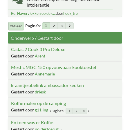
intolerantie
Re: Havervlokken op de c...
door
hoek_tre
Pagina's
2
3
1
OMLAAG
Onderwerp
/
Gestart door
Cadac 2 Cook 3 Pro Deluxe
Gestart door
Arent
Mestic MGC 150 opvouwbaar kooktoestel
Gestart door
Annemarie
kraantje obelink ambassador keuken
Gestart door
driesk
Koffie malen op de camping
Gestart door
g11ling
Pagina's
1
2
3
En toen was er Koffie!
Gestart door
poldertoerist