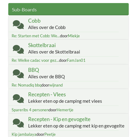
Sub-Boards
Cobb
Alles over de Cobb
Re: Starten met Cobb: We...
door
Miekje
Skottelbraai
Alles over de Skottelbraai
Re: Welke cadac voor gez...
door
FamJan01
BBQ
Alles over de BBQ
Re: Nomadiq bbq
door
wijnand
Recepten - Vlees
Lekker eten op de camping met vlees
Spareribs 4 personen
door
Hemertje
Recepten - Kip en gevogelte
Lekker eten op de camping met kip en gevogelte
Kip jambalaya
door
Peetje