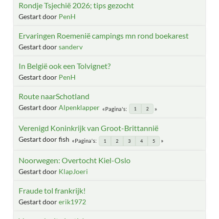
Rondje Tsjechië 2026; tips gezocht
Gestart door
PenH
Ervaringen Roemenië campings mn rond boekarest
Gestart door
sanderv
In België ook een Tolvignet?
Gestart door
PenH
Route naarSchotland
Gestart door
Alpenklapper
Pagina's
1
2
Verenigd Koninkrijk van Groot-Brittannië
Gestart door fish
Pagina's
1
2
3
4
5
Noorwegen: Overtocht Kiel-Oslo
Gestart door
KlapJoeri
Fraude tol frankrijk!
Gestart door
erik1972