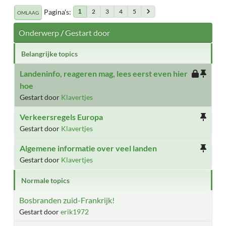
Pagina's
2
3
4
5
1
OMLAAG
Onderwerp
/
Gestart door
Belangrijke topics
Landeninfo, reageren mag, lees eerst even hier
hoe
Gestart door
Klavertjes
Verkeersregels Europa
Gestart door
Klavertjes
Algemene informatie over veel landen
Gestart door
Klavertjes
Normale topics
Bosbranden zuid-Frankrijk!
Gestart door
erik1972