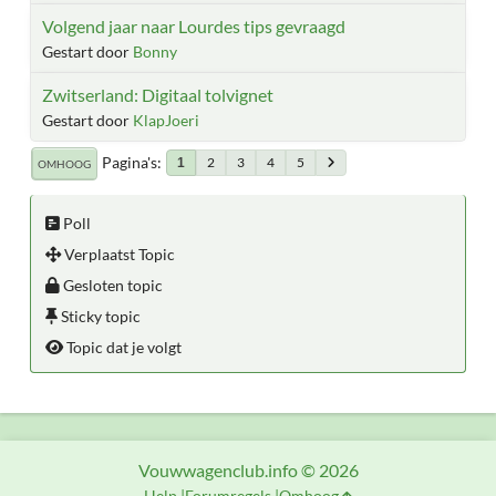
Volgend jaar naar Lourdes tips gevraagd
Gestart door
Bonny
Zwitserland: Digitaal tolvignet
Gestart door
KlapJoeri
Pagina's
2
3
4
5
1
OMHOOG
Poll
Verplaatst Topic
Gesloten topic
Sticky topic
Topic dat je volgt
Vouwwagenclub.info © 2026
Help
Forumregels
Omhoog