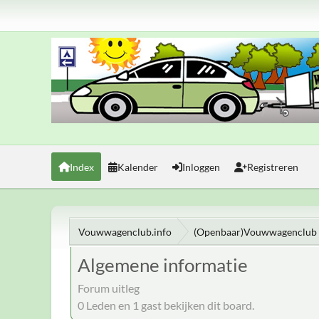
Index
Kalender
Inloggen
Registreren
Vouwwagenclub.info
(Openbaar)Vouwwagenclub 
Algemene informatie
Forum uitleg
0 Leden en 1 gast bekijken dit board.