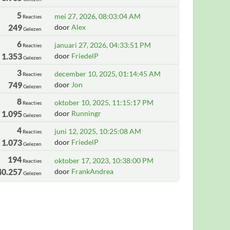
5
mei 27, 2026, 08:03:04 AM
Reacties
249
door
Alex
Gelezen
6
januari 27, 2026, 04:33:51 PM
Reacties
1.353
door
FriedelP
Gelezen
3
december 10, 2025, 01:14:45 AM
Reacties
749
door
Jon
Gelezen
8
oktober 10, 2025, 11:15:17 PM
Reacties
1.095
door
Runningr
Gelezen
4
juni 12, 2025, 10:25:08 AM
Reacties
1.073
door
FriedelP
Gelezen
194
oktober 17, 2023, 10:38:00 PM
Reacties
40.257
door
FrankAndrea
Gelezen