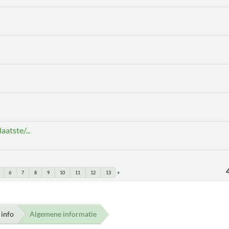
atste/...
6
7
8
9
10
11
12
13
info
Algemene informatie