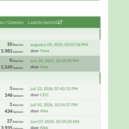
es
/
Gelezen
Laatste bericht
10
augustus 09, 2025, 03:07:36 PM
Reacties
5.981
door
Yona
Gelezen
0
juni 26, 2023, 10:39:05 PM
Reacties
5.549
door
Alex
Gelezen
1
juli 22, 2026, 07:42:32 PM
Reacties
146
door
CEO
Gelezen
1
juli 05, 2026, 10:54:37 PM
Reacties
434
door
Alex
Gelezen
27
juni 07, 2026, 10:24:20 AM
Reacties
3.935
door
Alex
Gelezen