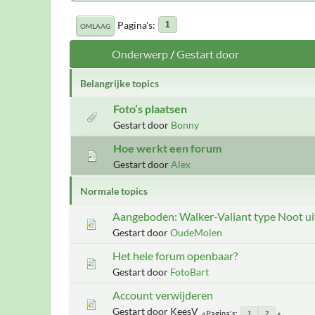
Pagina's
1
OMLAAG
Onderwerp
/
Gestart door
Belangrijke topics
Foto’s plaatsen
Gestart door
Bonny
Hoe werkt een forum
Gestart door
Alex
Normale topics
Aangeboden: Walker-Valiant type Noot ui
Gestart door
OudeMolen
Het hele forum openbaar?
Gestart door
FotoBart
Account verwijderen
Gestart door KeesV
Pagina's
1
2