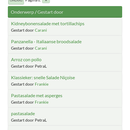
OMLAAG
Onderwerp
/
Gestart door
Kidneybonensalade met tortillachips
Gestart door
Carani
Panzanella - Italiaanse broodsalade
Gestart door
Carani
Arroz con pollo
Gestart door PetraL
Klassieker: snelle Salade Niçoise
Gestart door
Frankie
Pastasalade met asperges
Gestart door
Frankie
pastasalade
Gestart door PetraL