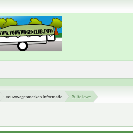
vouwwagenmerken informatie
Buite lewe