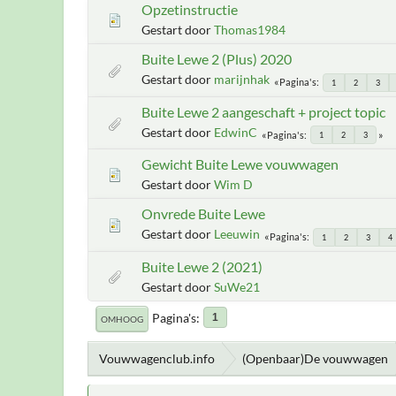
Opzetinstructie
Gestart door
Thomas1984
Buite Lewe 2 (Plus) 2020
Gestart door
marijnhak
Pagina's
1
2
3
Buite Lewe 2 aangeschaft + project topic
Gestart door
EdwinC
Pagina's
1
2
3
Gewicht Buite Lewe vouwwagen
Gestart door
Wim D
Onvrede Buite Lewe
Gestart door
Leeuwin
Pagina's
1
2
3
4
Buite Lewe 2 (2021)
Gestart door
SuWe21
Pagina's
1
OMHOOG
Vouwwagenclub.info
(Openbaar)De vouwwagen