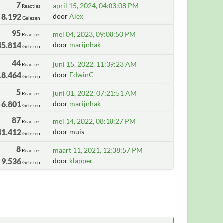
7
april 15, 2024, 04:03:08 PM
Reacties
8.192
door
Alex
Gelezen
95
mei 04, 2023, 09:08:50 PM
Reacties
45.814
door
marijnhak
Gelezen
44
juni 15, 2022, 11:39:23 AM
Reacties
18.464
door
EdwinC
Gelezen
5
juni 01, 2022, 07:21:51 AM
Reacties
6.801
door
marijnhak
Gelezen
87
mei 14, 2022, 08:18:27 PM
Reacties
41.412
door muis
Gelezen
8
maart 11, 2021, 12:38:57 PM
Reacties
9.536
door
klapper.
Gelezen