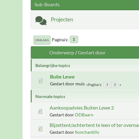
Sub-Boards
Projecten
Pagina's
1
OMLAAG
Onderwerp
/
Gestart door
Belangrijke topics
Buite Lewe
Gestart door muis
Pagina's
1
2
Normale topics
Aankoopadvies Buiten Lewe 2
Gestart door
DDBaarn
Bijzettent/achtertent te leen of ter overn
Gestart door
fionchantilly