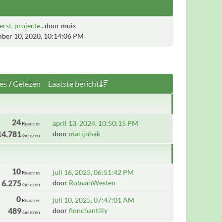
erst, projecte...
door muis
ber 10, 2020, 10:14:06 PM
es
/
Gelezen
Laatste bericht
24
april 13, 2024, 10:50:15 PM
Reacties
14.781
door
marijnhak
Gelezen
10
juli 16, 2025, 06:51:42 PM
Reacties
6.275
door
RobvanWesten
Gelezen
0
juli 10, 2025, 07:47:01 AM
Reacties
489
door
fionchantilly
Gelezen