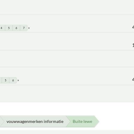
4
5
6
7
5
6
vouwwagenmerken informatie
Buite lewe