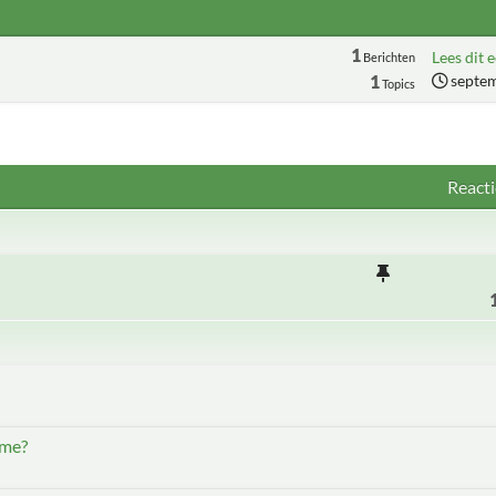
1
Lees dit e
Berichten
1
septem
Topics
Reacti
ame?