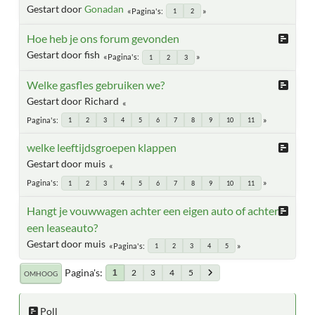
Gestart door
Gonadan
Pagina's
1
2
Hoe heb je ons forum gevonden
Gestart door fish
Pagina's
1
2
3
Welke gasfles gebruiken we?
Gestart door Richard
Pagina's
1
2
3
4
5
6
7
8
9
10
11
welke leeftijdsgroepen klappen
Gestart door muis
Pagina's
1
2
3
4
5
6
7
8
9
10
11
Hangt je vouwwagen achter een eigen auto of achter
een leaseauto?
Gestart door muis
Pagina's
1
2
3
4
5
Pagina's
2
3
4
5
1
OMHOOG
Poll