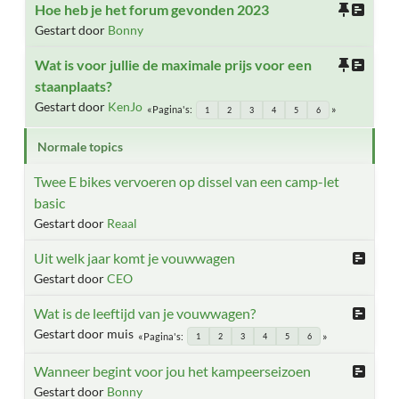
Hoe heb je het forum gevonden 2023
Gestart door
Bonny
Wat is voor jullie de maximale prijs voor een
staanplaats?
Gestart door
KenJo
Pagina's
1
2
3
4
5
6
Normale topics
Twee E bikes vervoeren op dissel van een camp-let
basic
Gestart door
Reaal
Uit welk jaar komt je vouwwagen
Gestart door
CEO
Wat is de leeftijd van je vouwwagen?
Gestart door muis
Pagina's
1
2
3
4
5
6
Wanneer begint voor jou het kampeerseizoen
Gestart door
Bonny