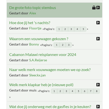
De grote foto topic stembus
Gestart door
Alex
Hoe doe jij het 's nachts?
Gestart door
Floortje
Pagina's
1
2
3
4
5
Waarom een vouwwagen gekozen ?
Gestart door
Bonny
Pagina's
1
2
3
Cabanon Malawi reisplannen voor 2024
Gestart door
S.A.Reijerse
Naar welk merk vouwwagen moeten we op zoek?
Gestart door
Sleeckx.jan
Welk merk klapkar heb je (nieuwe poll)
Gestart door muis
Pagina's
1
2
3
4
5
6
7
8
Wat doe jij onderweg met de gasfles in je keuken?