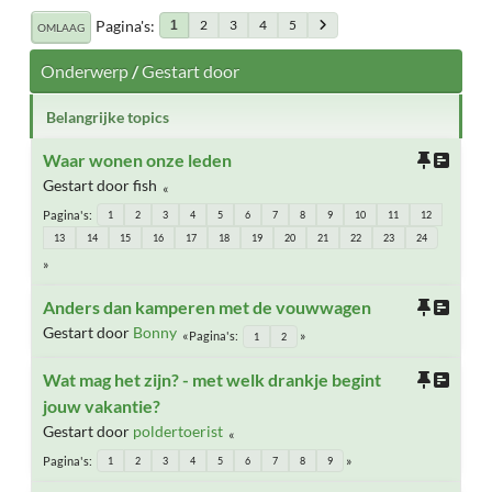
Pagina's
2
3
4
5
1
OMLAAG
Onderwerp
/
Gestart door
Belangrijke topics
Waar wonen onze leden
Gestart door fish
Pagina's
1
2
3
4
5
6
7
8
9
10
11
12
13
14
15
16
17
18
19
20
21
22
23
24
Anders dan kamperen met de vouwwagen
Gestart door
Bonny
Pagina's
1
2
Wat mag het zijn? - met welk drankje begint
jouw vakantie?
Gestart door
poldertoerist
Pagina's
1
2
3
4
5
6
7
8
9