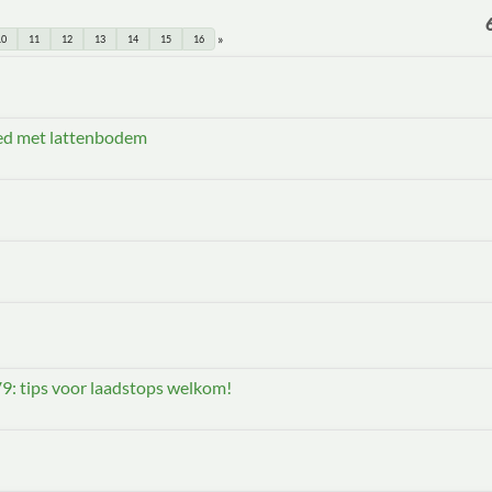
10
11
12
13
14
15
16
bed met lattenbodem
: tips voor laadstops welkom!