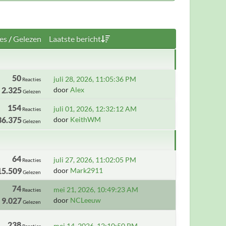
es
/
Gelezen
Laatste bericht
50
juli 28, 2026, 11:05:36 PM
Reacties
2.325
door
Alex
Gelezen
154
juli 01, 2026, 12:32:12 AM
Reacties
36.375
door
KeithWM
Gelezen
64
juli 27, 2026, 11:02:05 PM
Reacties
15.509
door
Mark2911
Gelezen
74
mei 21, 2026, 10:49:23 AM
Reacties
9.027
door
NCLeeuw
Gelezen
238
mei 14, 2026, 12:10:50 PM
Reacties