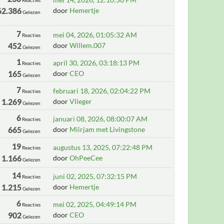
62.386
door
Hemertje
Gelezen
7
mei 04, 2026, 01:05:32 AM
Reacties
452
door
Willem.007
Gelezen
1
april 30, 2026, 03:18:13 PM
Reacties
165
door
CEO
Gelezen
7
februari 18, 2026, 02:04:22 PM
Reacties
1.269
door
Vlieger
Gelezen
6
januari 08, 2026, 08:00:07 AM
Reacties
665
door
Miirjam met Livingstone
Gelezen
19
augustus 13, 2025, 07:22:48 PM
Reacties
1.166
door
OhPeeCee
Gelezen
14
juni 02, 2025, 07:32:15 PM
Reacties
1.215
door
Hemertje
Gelezen
6
mei 02, 2025, 04:49:14 PM
Reacties
902
door
CEO
Gelezen