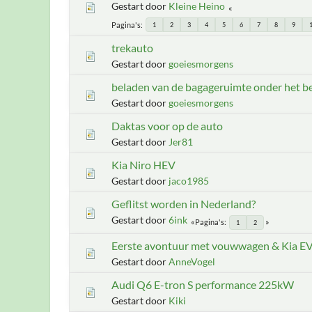
Gestart door
Kleine Heino
Pagina's
1
2
3
4
5
6
7
8
9
trekauto
Gestart door
goeiesmorgens
beladen van de bagageruimte onder het 
Gestart door
goeiesmorgens
Daktas voor op de auto
Gestart door
Jer81
Kia Niro HEV
Gestart door
jaco1985
Geflitst worden in Nederland?
Gestart door
6ink
Pagina's
1
2
Eerste avontuur met vouwwagen & Kia EV9
Gestart door
AnneVogel
Audi Q6 E-tron S performance 225kW
Gestart door
Kiki