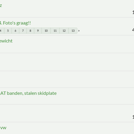
z
. Foto's graag!!
4
5
6
7
8
9
10
11
12
13
ewicht
, AT banden, stalen skidplate
 vw