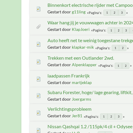
Binnenkort electrische rijder met Campoo
Gestart door
g11ling
Pagina's
1
2
3
Waar hang jij je vouwwagen achter in 2024
Gestart door
KlapJoeri
Pagina's
1
2
3
Auto heeft net te weinig toegestane trekg
Gestart door
klapkar-mik
Pagina's
1
2
Trekken met een Outlander 2wd.
Gestart door
Alpenklapper
Pagina's
1
2
laadpassen Frankrijk
Gestart door
martjeklap
Subaru Forester, hoge/ lage gearing, liftkit
Gestart door
Joergarms
Verlichtingsprobleem
Gestart door
Jer81
Pagina's
1
2
3
Nissan Qashqai 1.2 /115pk/4 cil + Odysee