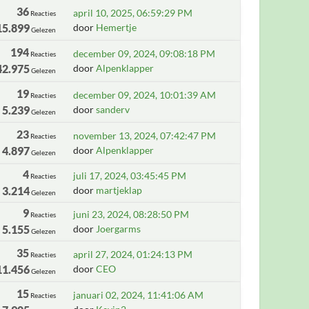
36
april 10, 2025, 06:59:29 PM
Reacties
15.899
door
Hemertje
Gelezen
194
december 09, 2024, 09:08:18 PM
Reacties
42.975
door
Alpenklapper
Gelezen
19
december 09, 2024, 10:01:39 AM
Reacties
5.239
door
sanderv
Gelezen
23
november 13, 2024, 07:42:47 PM
Reacties
4.897
door
Alpenklapper
Gelezen
4
juli 17, 2024, 03:45:45 PM
Reacties
3.214
door
martjeklap
Gelezen
9
juni 23, 2024, 08:28:50 PM
Reacties
5.155
door
Joergarms
Gelezen
35
april 27, 2024, 01:24:13 PM
Reacties
11.456
door
CEO
Gelezen
15
januari 02, 2024, 11:41:06 AM
Reacties