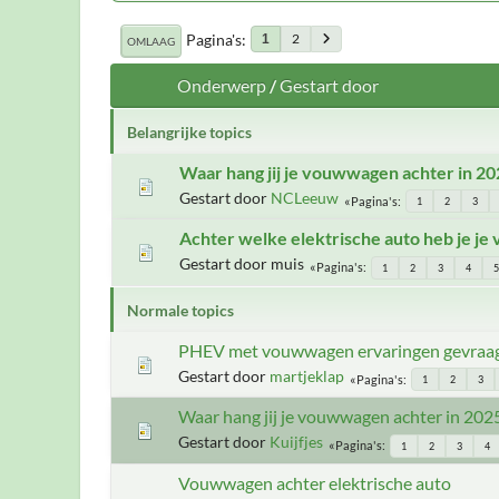
Pagina's
2
1
OMLAAG
Onderwerp
/
Gestart door
Belangrijke topics
Waar hang jij je vouwwagen achter in 202
Gestart door
NCLeeuw
Pagina's
1
2
3
Achter welke elektrische auto heb je j
Gestart door muis
Pagina's
1
2
3
4
5
Normale topics
PHEV met vouwwagen ervaringen gevraa
Gestart door
martjeklap
Pagina's
1
2
3
Waar hang jij je vouwwagen achter in 2025
Gestart door
Kuijfjes
Pagina's
1
2
3
4
Vouwwagen achter elektrische auto