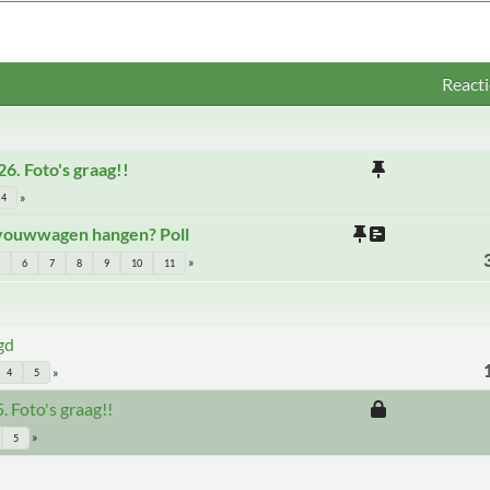
Reacti
6. Foto's graag!!
4
e vouwwagen hangen? Poll
6
7
8
9
10
11
gd
4
5
. Foto's graag!!
5