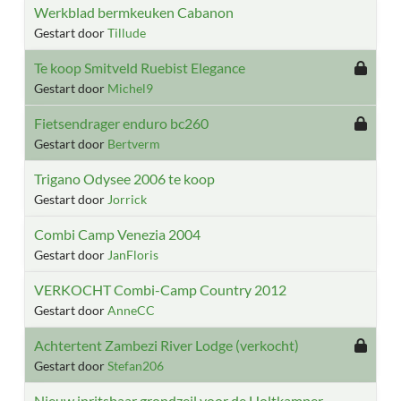
Werkblad bermkeuken Cabanon
Gestart door
Tillude
Te koop Smitveld Ruebist Elegance
Gestart door
Michel9
Fietsendrager enduro bc260
Gestart door
Bertverm
Trigano Odysee 2006 te koop
Gestart door
Jorrick
Combi Camp Venezia 2004
Gestart door
JanFloris
VERKOCHT Combi-Camp Country 2012
Gestart door
AnneCC
Achtertent Zambezi River Lodge (verkocht)
Gestart door
Stefan206
Nieuw inritsbaar grondzeil voor de Holtkamper