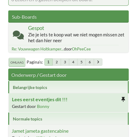
Sub-Boards
Gespot
Zie je iets te koop wat we niet mogen missen zet
het dan hier neer
Re: Vouwwagen Holtkamper...
door
OhPeeCee
Pagina's
2
3
4
5
6
1
OMLAAG
Onderwerp
/
Gestart door
Belangrijke topics
Lees eerst eventjes dit !!!
Gestart door
Bonny
Normale topics
Jamet jameta gastencabine