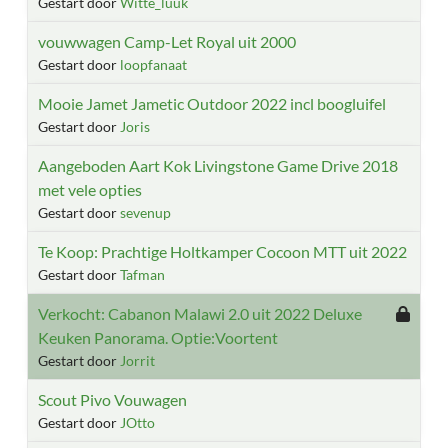
Gestart door
Witte_luuk
vouwwagen Camp-Let Royal uit 2000
Gestart door
loopfanaat
Mooie Jamet Jametic Outdoor 2022 incl boogluifel
Gestart door
Joris
Aangeboden Aart Kok Livingstone Game Drive 2018
met vele opties
Gestart door
sevenup
Te Koop: Prachtige Holtkamper Cocoon MTT uit 2022
Gestart door
Tafman
Verkocht: Cabanon Malawi 2.0 uit 2022 Deluxe
Keuken Panorama. Optie:Voortent
Gestart door
Jorrit
Scout Pivo Vouwagen
Gestart door
JOtto