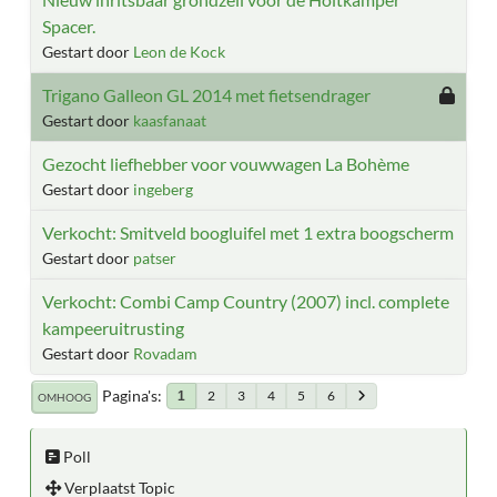
Spacer.
Gestart door
Leon de Kock
Trigano Galleon GL 2014 met fietsendrager
Gestart door
kaasfanaat
Gezocht liefhebber voor vouwwagen La Bohème
Gestart door
ingeberg
Verkocht: Smitveld boogluifel met 1 extra boogscherm
Gestart door
patser
Verkocht: Combi Camp Country (2007) incl. complete
kampeeruitrusting
Gestart door
Rovadam
Pagina's
2
3
4
5
6
1
OMHOOG
Poll
Verplaatst Topic