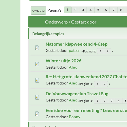
Pagina's
2
3
4
5
6
7
8
1
OMLAAG
Onderwerp
/
Gestart door
Belangrijke topics
Nazomer klapweekend 4-6sep
Gestart door
patser
Pagina's
1
2
Winter uitje 2026
Gestart door
Alex
Re: Het grote klapweekend 2027 Chat t
Gestart door
Alex
Pagina's
1
2
De Vouwwagenclub Travel Bug
Gestart door
Alex
Pagina's
1
2
3
4
5
Een idee voor een meeting ? Lees eerst ev
Gestart door
Bonny