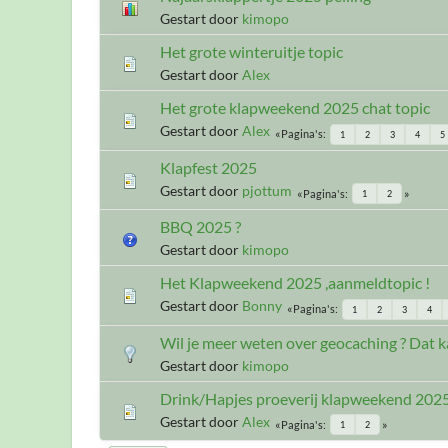
Gestart door
kimopo
Het grote winteruitje topic
Gestart door
Alex
Het grote klapweekend 2025 chat topic
Gestart door
Alex
Pagina's
1
2
3
4
5
Klapfest 2025
Gestart door
pjottum
Pagina's
1
2
BBQ 2025 ?
Gestart door
kimopo
Het Klapweekend 2025 ,aanmeldtopic !
Gestart door
Bonny
Pagina's
1
2
3
4
Wil je meer weten over geocaching ? Dat k
Gestart door
kimopo
Drink/Hapjes proeverij klapweekend 202
Gestart door
Alex
Pagina's
1
2