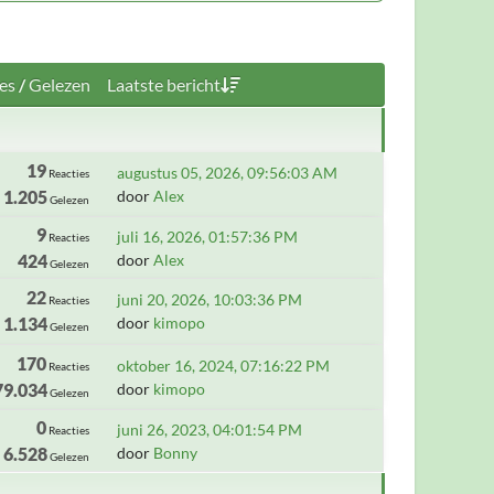
es
/
Gelezen
Laatste bericht
19
augustus 05, 2026, 09:56:03 AM
Reacties
1.205
door
Alex
Gelezen
9
juli 16, 2026, 01:57:36 PM
Reacties
424
door
Alex
Gelezen
22
juni 20, 2026, 10:03:36 PM
Reacties
1.134
door
kimopo
Gelezen
170
oktober 16, 2024, 07:16:22 PM
Reacties
79.034
door
kimopo
Gelezen
0
juni 26, 2023, 04:01:54 PM
Reacties
6.528
door
Bonny
Gelezen