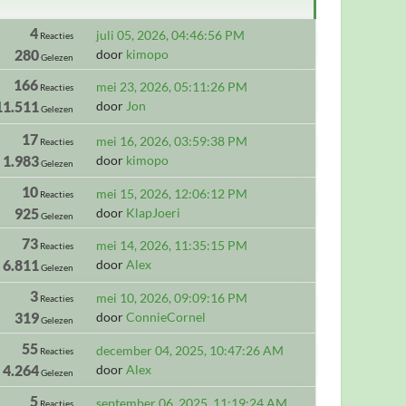
4
juli 05, 2026, 04:46:56 PM
Reacties
280
door
kimopo
Gelezen
166
mei 23, 2026, 05:11:26 PM
Reacties
11.511
door
Jon
Gelezen
17
mei 16, 2026, 03:59:38 PM
Reacties
1.983
door
kimopo
Gelezen
10
mei 15, 2026, 12:06:12 PM
Reacties
925
door
KlapJoeri
Gelezen
73
mei 14, 2026, 11:35:15 PM
Reacties
6.811
door
Alex
Gelezen
3
mei 10, 2026, 09:09:16 PM
Reacties
319
door
ConnieCornel
Gelezen
55
december 04, 2025, 10:47:26 AM
Reacties
4.264
door
Alex
Gelezen
5
september 06, 2025, 11:19:24 AM
Reacties