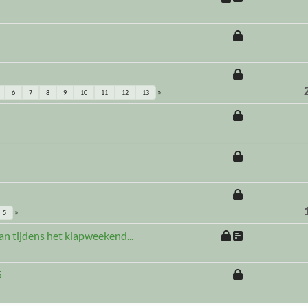
6
7
8
9
10
11
12
13
5
an tijdens het klapweekend...
5