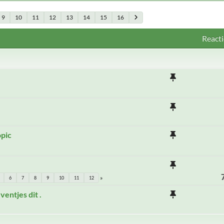
9
10
11
12
13
14
15
16
Reacti
opic
6
7
8
9
10
11
12
entjes dit .