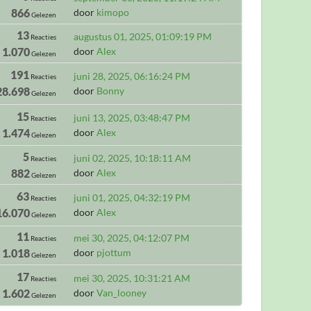
866
door
kimopo
Gelezen
13
augustus 01, 2025, 01:09:19 PM
Reacties
1.070
door
Alex
Gelezen
191
juni 28, 2025, 06:16:24 PM
Reacties
28.698
door
Bonny
Gelezen
15
juni 13, 2025, 03:48:47 PM
Reacties
1.474
door
Alex
Gelezen
5
juni 02, 2025, 10:18:11 AM
Reacties
882
door
Alex
Gelezen
63
juni 01, 2025, 04:32:19 PM
Reacties
16.070
door
Alex
Gelezen
11
mei 30, 2025, 04:12:07 PM
Reacties
1.018
door
pjottum
Gelezen
17
mei 30, 2025, 10:31:21 AM
Reacties
1.602
door
Van_looney
Gelezen