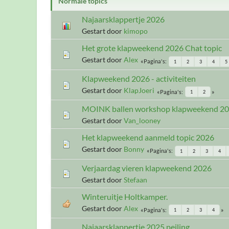
Normale topics
Najaarsklappertje 2026
Gestart door
kimopo
Het grote klapweekend 2026 Chat topic
Gestart door
Alex
Pagina's
1
2
3
4
5
Klapweekend 2026 - activiteiten
Gestart door
KlapJoeri
Pagina's
1
2
MOINK ballen workshop klapweekend 2
Gestart door
Van_looney
Het klapweekend aanmeld topic 2026
Gestart door
Bonny
Pagina's
1
2
3
4
Verjaardag vieren klapweekend 2026
Gestart door
Stefaan
Winteruitje Holtkamper.
Gestart door
Alex
Pagina's
1
2
3
4
Najaarsklappertje 2025 peiling